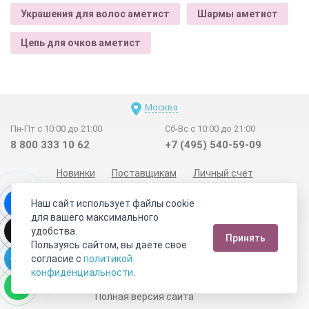
Украшения для волос аметист
Шармы аметист
Цепь для очков аметист
Москва
Пн-Пт с 10:00 до 21:00
Сб-Вс с 10:00 до 21:00
8 800 333 10 62
+7 (495) 540-59-09
Новинки
Поставщикам
Личный счет
Договор-оферта
О нас
Наши магазины
Наш сайт использует файлы cookie
Отзывы покупателей
Сертификаты
Статьи
для вашего максимального
удобства.
Обратная связь
Видео о камнях
СОУТ
Телеграм
Принять
Пользуясь сайтом, вы даете свое
Max
ВКонтакте
согласие с
политикой
конфиденциальности
.
2011 - 2026
©
Минерал Маркет
Полная версия сайта