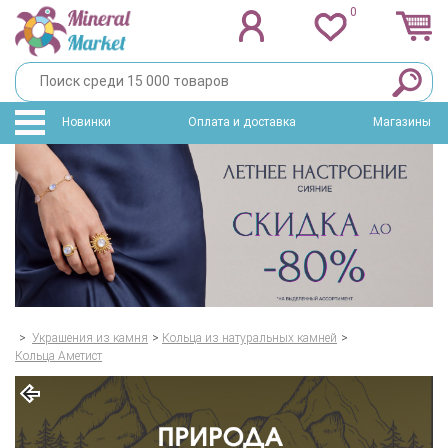
0
Новинки
Оплата и доставка
Магазины
>
Украшения из камня
>
Кольца из натуральных камней
>
Кольца Аметист