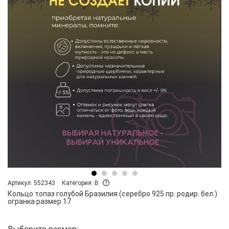
Артикул: 552343
Категория: B
Кольцо топаз голубой Бразилия (серебро 925 пр. родир. бел.)
огранка размер 17