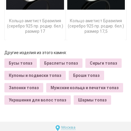
Кольцо аметист Бразилия
Кольцо аметист Бразилия
(серебро 925 пр. родир. бел.)
(серебро 925 пр. родир. бел.)
размер 17
размер 17,5
Другие изделия из этого камня:
Бусы топаз
Браслеты топаз
Серьги топаз
Кулоны и подвески топаз
Броши топаз
Запонки топаз
Мужские кольца и печатки топаз
Украшения для волос топаз
Шармы топаз
Москва