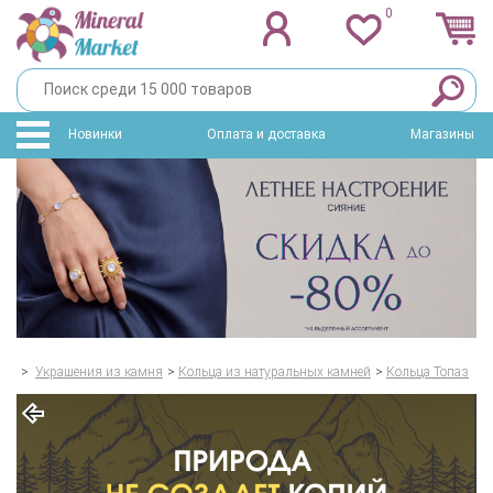
0
Новинки
Оплата и доставка
Магазины
>
Украшения из камня
>
Кольца из натуральных камней
>
Кольца Топаз