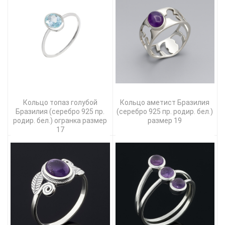
Кольцо топаз голубой
Кольцо аметист Бразилия
Бразилия (серебро 925 пр.
(серебро 925 пр. родир. бел.)
родир. бел.) огранка размер
размер 19
17