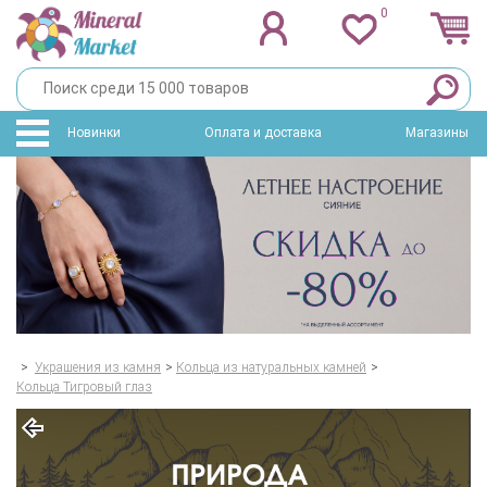
0
Новинки
Оплата и доставка
Магазины
>
Украшения из камня
>
Кольца из натуральных камней
>
Кольца Тигровый глаз