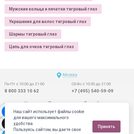
Мужские кольца и печатки тигровый глаз
Украшения для волос тигровый глаз
Шармы тигровый глаз
Цепь для очков тигровый глаз
Москва
Пн-Пт с 10:00 до 21:00
Сб-Вс с 10:00 до 21:00
8 800 333 10 62
+7 (495) 540-59-09
Новинки
Поставщикам
Личный счет
Наш сайт использует файлы cookie
Договор-оферта
О нас
Наши магазины
для вашего максимального
Отзывы покупателей
Сертификаты
Статьи
удобства.
Принять
Обратная связь
Видео о камнях
СОУТ
Телеграм
Пользуясь сайтом, вы даете свое