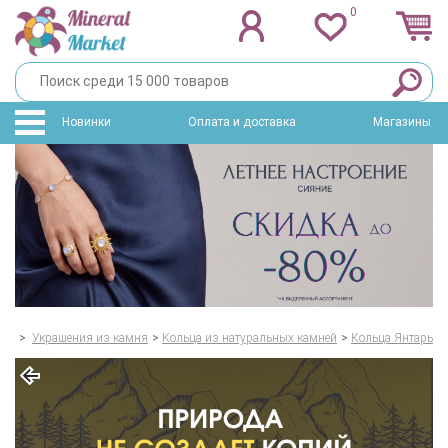
0
Новинки
Оплата и доставка
Магазины
>
Украшения из камня
>
Кольца из натуральных камней
>
Кольца Янтарь