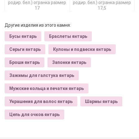
родир. бел.) огранка размер
родир. бел.) огранка размер
17
17,5
Другие изделия из этого камня:
Бусы янтарь
Браслеты янтарь
Серьги янтарь
Кулоны и подвески янтарь
Броши янтарь
Запонки янтарь
Зажимы для галстука янтарь
Мужские кольца и печатки янтарь
Украшения для волос янтарь
Шармы янтарь
Цепь для очков янтарь