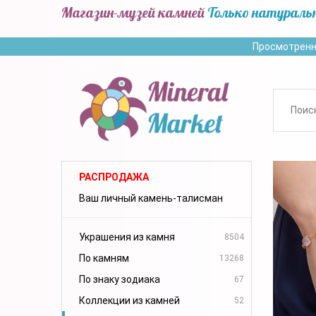
Магазин-музей камней
Только натураль
Просмотренн
РАСПРОДАЖА
Ваш личный камень-талисман
Украшения из камня
8504
По камням
13268
По знаку зодиака
67
Коллекции из камней
52