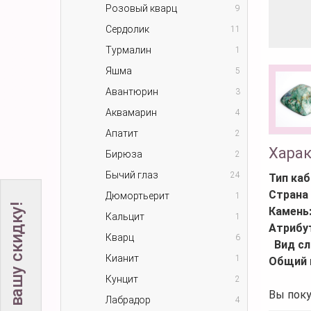
Розовый кварц
9
Сердолик
11
Турмалин
1
Яшма
5
Авантюрин
3
Аквамарин
4
Апатит
2
Хара
Бирюза
2
Бычий глаз
24
Тип ка
Страна
Дюмортьерит
1
Не забудьте вашу скидку!
Камень
Кальцит
1
Атрибу
Кварц
6
Вид с
Кианит
1
Общий 
Кунцит
2
Вы поку
Лабрадор
4