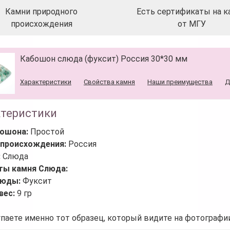
Камни природного
Есть сертификаты на к
происхождения
от МГУ
Кабошон слюда (фуксит) Россия 30*30 мм
Характеристики
Свойства камня
Наши преимущества
Д
ктеристики
бошона:
Простой
 происхождения:
Россия
:
Слюда
ты камня Слюда:
люды:
Фуксит
вес:
9 гр
паете именно тот образец, который видите на фотографии