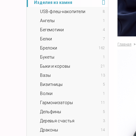
Изделия из камня
USB-флеш-накопители
8
Ангелы
1
Бегемотики
4
Белки
7
Главная
>
Брелоки
162
Букеты
1
Быки и коровы
21
Вазы
13
Визитницы
5
Волки
1
Гармонизаторы
11
Дельфины
5
Деревья счастья
3
Драконы
14