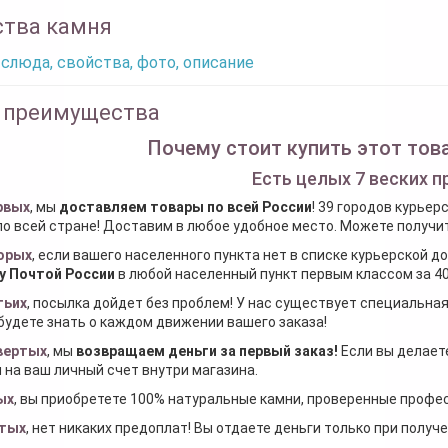
ства камня
слюда, свойства, фото, описание
 преимущества
Почему стоит купить этот това
Есть целых 7 веских п
рвых
, мы
доставляем товары по всей России
! 39 городов курьер
по всей стране! Доставим в любое удобное место. Можете получить
орых
, если вашего населенного пункта нет в списке курьерской 
у Почтой России
в любой населенный пункт первым классом за 40
тьих
, посылка дойдет без проблем! У нас существует специальна
будете знать о каждом движении вашего заказа!
вертых
, мы
возвращаем деньги за первый заказ
!
Если вы делаете
 на ваш личный счет внутри магазина.
ых
, вы приобретете 100% натуральные камни, проверенные проф
тых
, нет никаких предоплат! Вы отдаете деньги только при получ