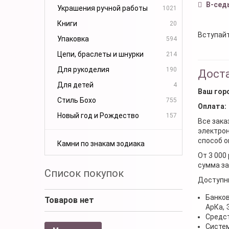
В-сед
Украшения ручной работы
1021
Книги
20
Вступайт
Упаковка
594
Цепи, браслеты и шнурки
214
Для рукоделия
190
Доста
Для детей
4
Ваш гор
Стиль Бохо
755
Оплата:
Новый год и Рождество
157
Все зака
электрон
способ о
Камни по знакам зодиака
От 3 000
сумма за
Список покупок
Доступн
Банков
Товаров нет
АрКа,
Средст
Систем