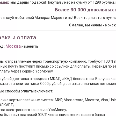
ьмых
,
мы дарим подарки
!
Покупая у нас на сумму от 1290 рублей
Более 30 000 довольных 
е в клуб любителей Минерал Маркет и вы! Все что для этого нужн
Смелее, вы ничем не риск
вка и оплата
Москва
од:
изменить
зы, отправляемые через транспортную компанию, требуют 100 % 
ную почту поступит письмо со ссылкой для оплаты. Перейдя по э
платы через сервис YooMoney.
 рублей доставка в пределах МКАД и КАД бесплатная. В случае ча
каза становится ниже 3 000 рублей, доставка оплачивается клие
ые способы оплаты включают:
ские карты платёжных систем: МИР, Mastercard, Maestro, Visa, Unio
 ЭЛКАРТ;
ва электронного кошелька YooMoney;
а быстрых платежей (СБП) через приложение вашего банка.