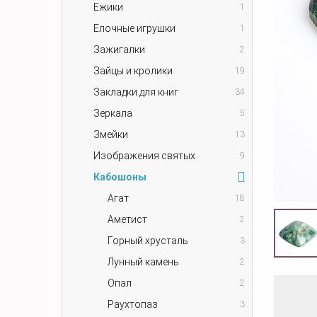
Ежики
1
Елочные игрушки
1
Зажигалки
2
Зайцы и кролики
19
Закладки для книг
34
Зеркала
5
Змейки
13
Изображения святых
9
Кабошоны
Агат
18
Аметист
2
Горный хрусталь
3
Лунный камень
2
Опал
2
Раухтопаз
3