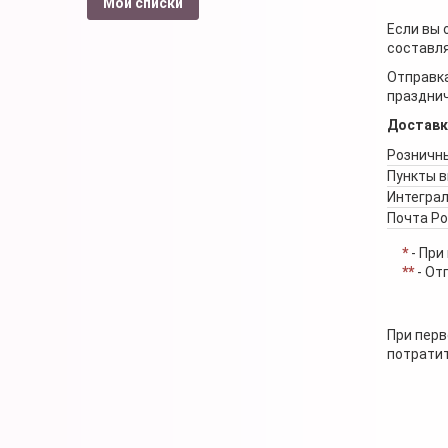
Мои списки
Если вы 
составля
Отправка
празднич
Доставк
Розничны
Пункты 
Интеграл
Почта Р
*
- При
**
- От
При перв
потратит