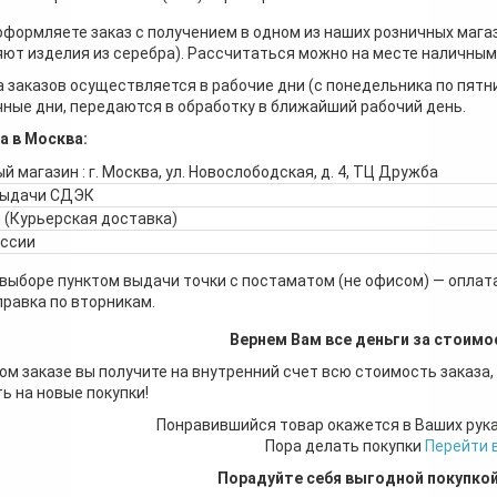
оформляете заказ с получением в одном из наших розничных мага
ют изделия из серебра). Рассчитаться можно на месте наличными
 заказов осуществляется в рабочие дни (с понедельника по пятн
ные дни, передаются в обработку в ближайший рабочий день.
а в Москва:
й магазин : г. Москва, ул. Новослободская, д. 4, ТЦ Дружба
выдачи СДЭК
 (Курьерская доставка)
оссии
 выборе пунктом выдачи точки с постаматом (не офисом) — оплата
правка по вторникам.
Вернем Вам все деньги за стоимо
ом заказе вы получите на внутренний счет всю стоимость заказа,
ь на новые покупки!
Понравившийся товар окажется в Ваших рук
Пора делать покупки
Перейти 
Порадуйте себя выгодной покупко