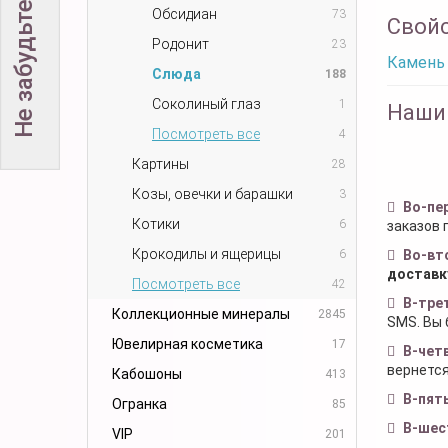
Обсидиан
73
Свой
Родонит
23
Камень 
Слюда
188
Соколиный глаз
1
Наши
Посмотреть все
4
Картины
28
Козы, овечки и барашки
3
Во-пе
Котики
6
заказов 
Крокодилы и ящерицы
6
Во-вт
доставк
Посмотреть все
42
В-тре
Коллекционные минералы
2845
SMS. Вы 
Ювелирная косметика
17
В-чет
вернется
Кабошоны
413
В-пят
Огранка
85
В-шес
VIP
201