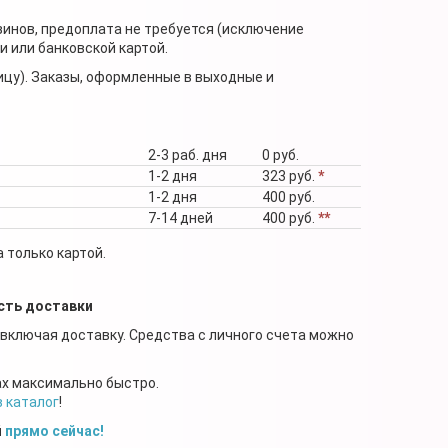
зинов, предоплата не требуется (исключение
 или банковской картой.
ицу). Заказы, оформленные в выходные и
2-3 раб. дня
0 руб.
1-2 дня
323 руб.
*
1-2 дня
400 руб.
7-14 дней
400 руб.
**
 только картой.
сть доставки
 включая доставку. Средства с личного счета можно
ах максимально быстро.
в каталог
!
й
прямо сейчас!