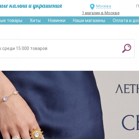
ные камни и украшения
Москва
П
1 магазин в Москве
ые товары
Хиты
Новинки
Наши магазины
Оплата и до