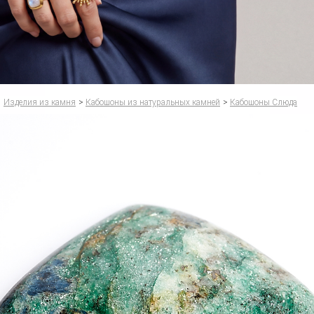
Изделия из камня
>
Кабошоны из натуральных камней
>
Кабошоны Слюда