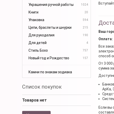
Вступайт
Украшения ручной работы
1024
Книги
20
Упаковка
594
Доста
Цепи, браслеты и шнурки
215
Ваш гор
Для рукоделия
190
Оплата:
Для детей
4
Все зака
Стиль Бохо
757
электрон
способ о
Новый год и Рождество
157
От 3 000
сумма за
Камни по знакам зодиака
Доступн
Банков
Список покупок
АрКа,
Средст
Систем
Товаров нет
Если вы 
составля