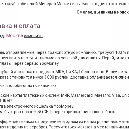
е в клуб любителей Минерал Маркет и вы! Все что для этого нужн
Смелее, вы ничем не риск
вка и оплата
Москва
од:
изменить
зы, отправляемые через транспортную компанию, требуют 100 % 
ную почту поступит письмо со ссылкой для оплаты. Перейдя по э
платы через сервис YooMoney.
 рублей доставка в пределах МКАД и КАД бесплатная. В случае ча
каза становится ниже 3 000 рублей, доставка оплачивается клие
ые способы оплаты включают:
ские карты платёжных систем: МИР, Mastercard, Maestro, Visa, Unio
 ЭЛКАРТ;
ва электронного кошелька YooMoney;
а быстрых платежей (СБП) через приложение вашего банка.
оформляете заказ с получением в одном из наших розничных мага
ют изделия из серебра). Рассчитаться можно на месте наличными