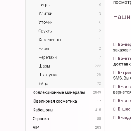
посмот
Тигры
6
Улитки
3
Наши
Уточки
6
Фрукты
2
Хамелеоны
1
Во-пе
Часы
2
заказов 
Черепахи
7
Во-вт
доставк
Шары
233
В-тре
Шкатулки
28
SMS. Вы 
Яйца
72
В-чет
вернется
Коллекционные минералы
2849
В-пят
Ювелирная косметика
17
В-шес
Кабошоны
415
В-сед
Огранка
85
VIP
203