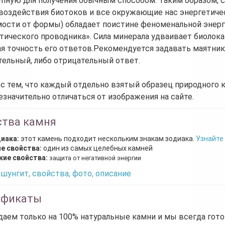
пную для получения обычным способом. Таким образом, с
воздействия биотоков и все окружающие нас энергетичес
ости от формы) обладает поистине феноменальной энерг
тического проводника». Сила минерала удваивает биоло
 точность его ответов.Рекомендуется задавать маятник
ельный, либо отрицательный ответ.
 с тем, что каждый отдельно взятый образец природного 
езначительно отличаться от изображения на сайте.
ства камня
диака:
этот камень подходит нескольким знакам зодиака.
Узнайте
е свойства:
один из самых целебных камней
кие свойства:
защита от негативной энергии
шунгит, свойства, фото, описание
ификаты
аем только на 100% натуральные камни и мы всегда гот