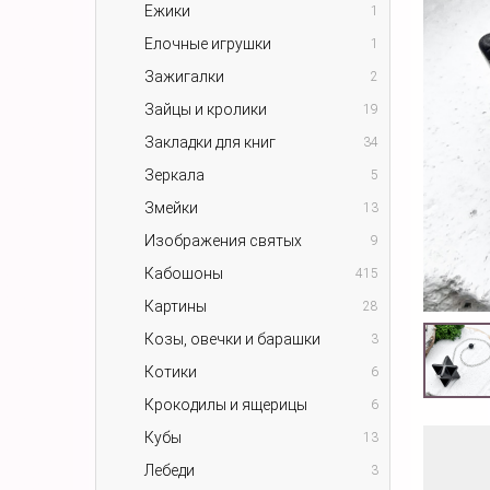
Ежики
1
Елочные игрушки
1
Зажигалки
2
Зайцы и кролики
19
Закладки для книг
34
Зеркала
5
Змейки
13
Изображения святых
9
Кабошоны
415
Картины
28
Козы, овечки и барашки
3
Котики
6
Крокодилы и ящерицы
6
Кубы
13
Лебеди
3