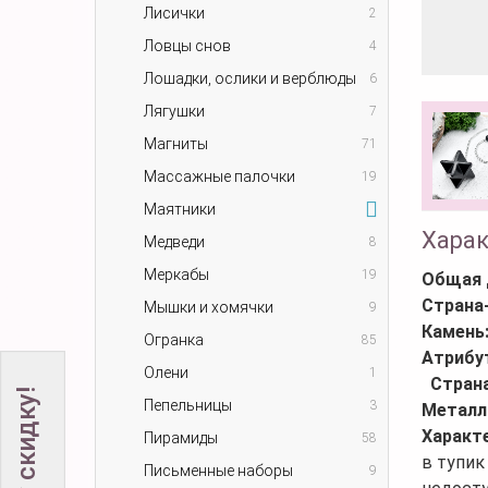
Лисички
2
Ловцы снов
4
Лошадки, ослики и верблюды
6
Лягушки
7
Магниты
71
Массажные палочки
19
Маятники
Хара
Медведи
8
Меркабы
19
Общая 
Страна
Мышки и хомячки
9
Камень
Огранка
85
Атрибу
Олени
1
Стран
Пепельницы
3
Металл
Характ
Пирамиды
58
в тупик
Письменные наборы
9