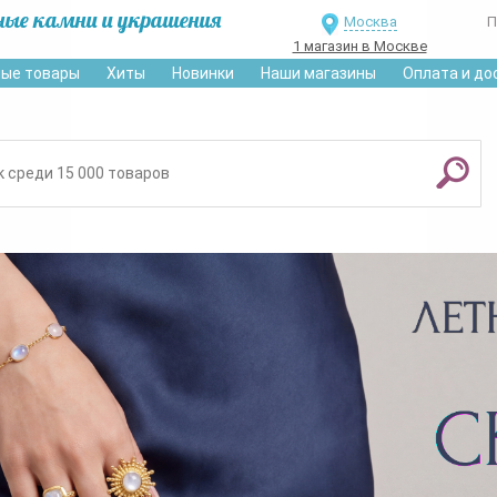
ные камни и украшения
Москва
П
1 магазин в Москве
ые товары
Хиты
Новинки
Наши магазины
Оплата и до