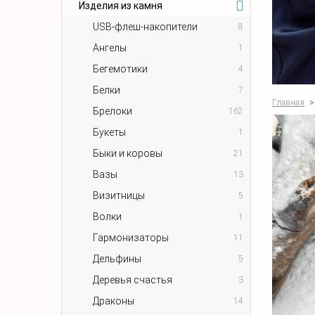
Изделия из камня
USB-флеш-накопители
8
Ангелы
1
Бегемотики
4
Белки
7
Главная
>
Брелоки
162
Букеты
1
Быки и коровы
21
Вазы
13
Визитницы
5
Волки
1
Гармонизаторы
11
Дельфины
5
Деревья счастья
3
Драконы
14