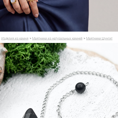
Изделия из камня
>
Маятники из натуральных камней
>
Маятники Шунгит