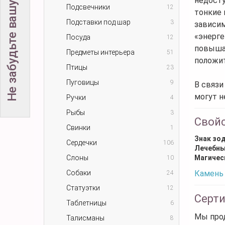
Не забудьте вашу скидку!
недосту
Подсвечники
12
тонкие 
Подставки под шар
3
зависим
«энерге
Посуда
12
повышая
Предметы интерьера
51
положит
Птицы
23
Пуговицы
9
В связи
могут н
Ручки
4
Рыбы
3
Свой
Свинки
1
Знак зо
Сердечки
106
Лечебны
Слоны
Магичес
10
Собаки
Камень 
24
Статуэтки
12
Серт
Таблетницы
6
Мы прод
Талисманы
8