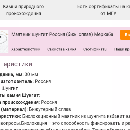
Камни природного
Есть сертификаты на к
происхождения
от МГУ
Маятник шунгит Россия (биж. сплав) Меркаба
В 
Характеристики
Свойства камня
Сертификаты
Наши пр
ктеристики
длина, мм:
30 мм
-изготовитель:
Россия
:
Шунгит
ты камня Шунгит:
а происхождения:
Россия
 (материал):
Бижутерный сплав
еристики:
Биолокационный маятник из шунгита избавит ва
 вопросы.Биолокация – это способность фиксировать и