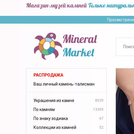
Магазин-музей камней
Только натураль
Просмотренн
РАСПРОДАЖА
Ваш личный камень-талисман
Украшения из камня
8539
По камням
13309
По знаку зодиака
67
Коллекции из камней
52