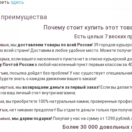
реть
здесь.
 преимущества
Почему стоит купить этот това
Есть целых 7 веских п
рвых
, мы
доставляем товары по всей России
! 39 городов курьер
по всей стране! Доставим в любое удобное место. Можете получить
орых
, если вашего населенного пункта нет в списке курьерской 
у Почтой России
в любой населенный пункт первым классом за 40
тьих
, посылка дойдет без проблем! У нас существует специальна
будете знать о каждом движении вашего заказа!
вертых
, мы
возвращаем деньги за первый заказ
!
Если вы делаете
 на ваш личный счет внутри магазина.
ых
, вы приобретете 100% натуральные камни, проверенные проф
тых
, нет никаких предоплат! Вы отдаете деньги только при получ
ьмых
,
мы дарим подарки
!
Покупая у нас на сумму от 1290 рублей
Более 30 000 довольных 