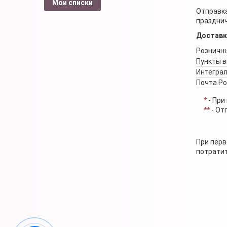
Мои списки
Отправка
празднич
Доставк
Розничны
Пункты 
Интеграл
Почта Р
*
- При
**
- От
При перв
потратит