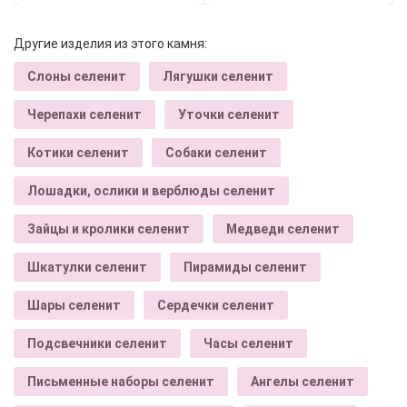
Другие изделия из этого камня:
Слоны селенит
Лягушки селенит
Черепахи селенит
Уточки селенит
Котики селенит
Собаки селенит
Лошадки, ослики и верблюды селенит
Зайцы и кролики селенит
Медведи селенит
Шкатулки селенит
Пирамиды селенит
Шары селенит
Сердечки селенит
Подсвечники селенит
Часы селенит
Письменные наборы селенит
Ангелы селенит