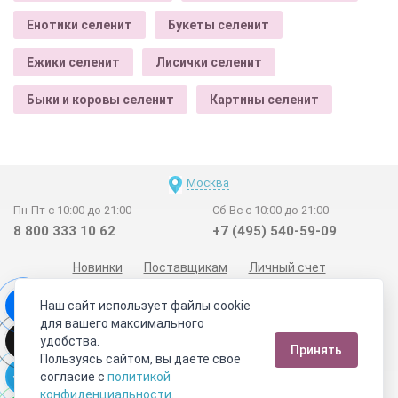
Енотики селенит
Букеты селенит
Ежики селенит
Лисички селенит
Быки и коровы селенит
Картины селенит
Москва
Пн-Пт с 10:00 до 21:00
Сб-Вс с 10:00 до 21:00
8 800 333 10 62
+7 (495) 540-59-09
Новинки
Поставщикам
Личный счет
Договор-оферта
О нас
Наши магазины
Наш сайт использует файлы cookie
Отзывы покупателей
Сертификаты
Статьи
для вашего максимального
удобства.
Обратная связь
Видео о камнях
СОУТ
Телеграм
Принять
Пользуясь сайтом, вы даете свое
Max
ВКонтакте
согласие с
политикой
конфиденциальности
.