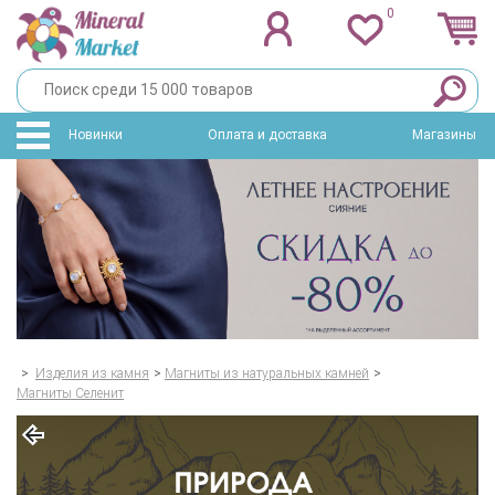
0
Новинки
Оплата и доставка
Магазины
>
Изделия из камня
>
Магниты из натуральных камней
>
Магниты Селенит