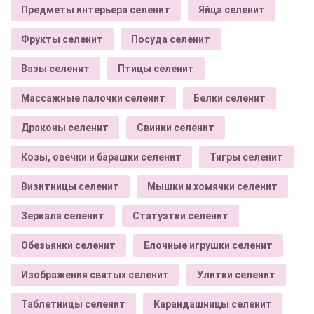
Предметы интерьера селенит
Яйца селенит
Фрукты селенит
Посуда селенит
Вазы селенит
Птицы селенит
Массажные палочки селенит
Белки селенит
Драконы селенит
Свинки селенит
Козы, овечки и барашки селенит
Тигры селенит
Визитницы селенит
Мышки и хомячки селенит
Зеркала селенит
Статуэтки селенит
Обезьянки селенит
Елочные игрушки селенит
Изображения святых селенит
Улитки селенит
Таблетницы селенит
Карандашницы селенит