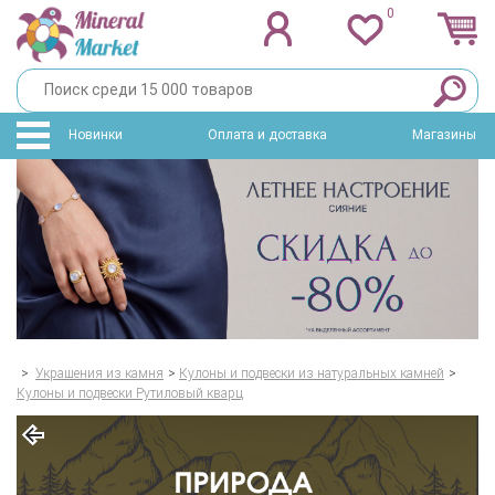
0
Новинки
Оплата и доставка
Магазины
>
Украшения из камня
>
Кулоны и подвески из натуральных камней
>
Кулоны и подвески Рутиловый кварц