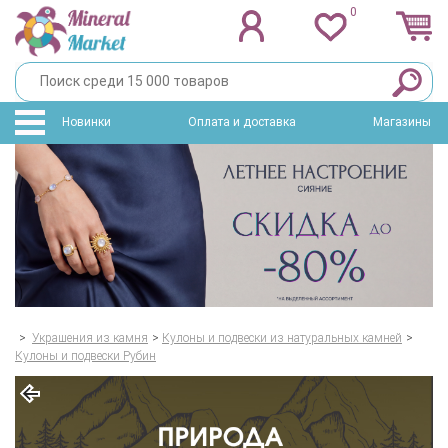
0
Новинки
Оплата и доставка
Магазины
>
Украшения из камня
>
Кулоны и подвески из натуральных камней
>
Кулоны и подвески Рубин