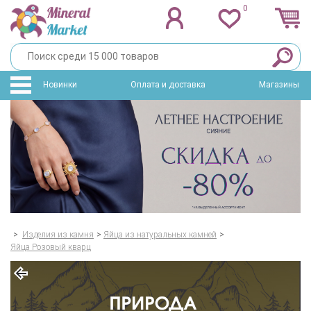
0
Новинки
Оплата и доставка
Магазины
>
Изделия из камня
>
Яйца из натуральных камней
>
Яйца Розовый кварц