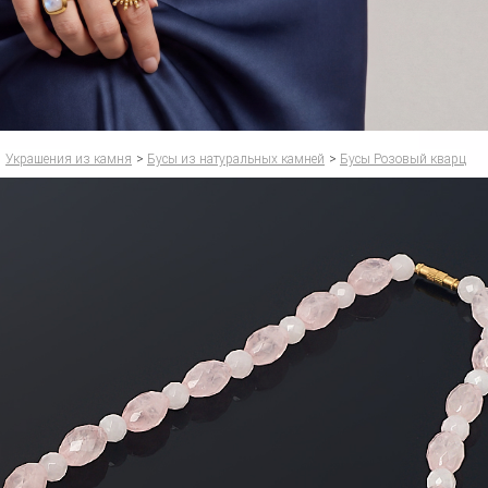
Украшения из камня
>
Бусы из натуральных камней
>
Бусы Розовый кварц