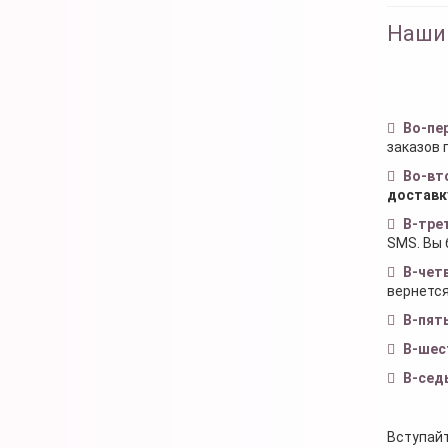
Наши
Во-пе
заказов 
Во-вт
доставк
В-тре
SMS. Вы 
В-чет
вернется
В-пят
В-шес
В-сед
Вступайт