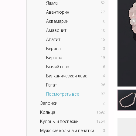
Яшма
52
Авантюрин
27
Аквамарин
10
Амазонит
10
Апатит
15
Берилл
3
Бирюза
19
Бычий глаз
6
Вулканическая лава
4
Гагат
36
Посмотреть все
37
Запонки
2
Кольца
1692
Кулоны и подвески
1254
Мужские кольца и печатки
3