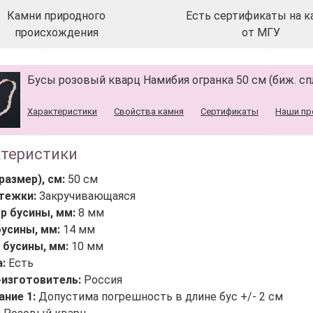
Камни природного
Есть сертификаты на к
происхождения
от МГУ
Бусы розовый кварц Намибия огранка 50 см (биж. сп
Характеристики
Свойства камня
Сертификаты
Наши пр
ктеристики
размер), см:
50 см
стежки:
Закручивающаяся
р бусины, мм:
8 мм
бусины, мм:
14 мм
 бусины, мм:
10 мм
а:
Есть
-изготовитель:
Россия
ание 1:
Допустима погрешность в длине бус +/- 2 см