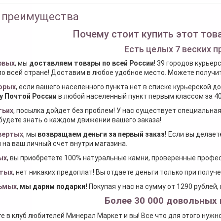
 преимущества
Почему стоит купить этот това
Есть целых 7 веских п
рвых
, мы
доставляем товары по всей России
! 39 городов курьер
по всей стране! Доставим в любое удобное место. Можете получить
орых
, если вашего населенного пункта нет в списке курьерской 
у Почтой России
в любой населенный пункт первым классом за 40
тьих
, посылка дойдет без проблем! У нас существует специальна
будете знать о каждом движении вашего заказа!
вертых
, мы
возвращаем деньги за первый заказ
!
Если вы делаете
 на ваш личный счет внутри магазина.
ых
, вы приобретете 100% натуральные камни, проверенные проф
тых
, нет никаких предоплат! Вы отдаете деньги только при получ
ьмых
,
мы дарим подарки
!
Покупая у нас на сумму от 1290 рублей
Более 30 000 довольных 
е в клуб любителей Минерал Маркет и вы! Все что для этого нужн