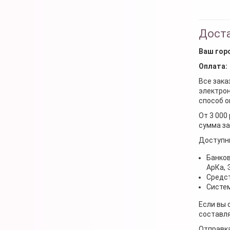
Доста
Ваш гор
Оплата:
Все зака
электрон
способ о
От 3 000
сумма за
Доступн
Банков
АрКа,
Средст
Систем
Если вы 
составля
Отправка