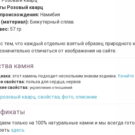
:
Розовый кварц
ты Розовый кварц
 происхождения:
Намибия
 (материал):
Бижутерный сплав
вес:
57 гр
 с тем, что каждый отдельно взятый образец природного 
езначительно отличаться от изображения на сайте.
ства камня
диака:
этот камень подходит нескольким знакам зодиака.
Узнайте
е свойства:
польза для сердца, нервов
кие свойства:
укрепление отношений
розовый кварц, свойства, фото, описание
ификаты
аем только на 100% натуральные камни и мы всегда гот
реть
здесь.