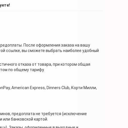
уете!
предоплаты. После оформления заказа на вашу
той ссылке, вы сможете выбрать наиболее удобный
стичного отказа от товара, при котором общая
нтом по общему тарифу.
nPay, American Express, Dinners Club, Корти Милли,
зинов, предоплата не требуется (исключение
 или банковской картой.
ицу). Заказы, оформленные в выходные и