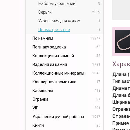
Наборы украшений
8
Серьги
2009
Украшения для волос
1
Посмотреть все
3
По камням
13247
По знаку зодиака
68
Коллекции из камней
52
Хара
Изделия из камня
1791
Коллекционные минералы
2843
Длина (
Тип за
Ювелирная косметика
17
Диамет
Кабошоны
413
Длина 
Огранка
87
Ширина
VIP
201
Огранк
Страна
Украшения ручной работы
1017
Примеч
Книги
20