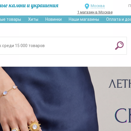
ные камни и украшения
Москва
П
1 магазин в Москве
ые товары
Хиты
Новинки
Наши магазины
Оплата и до