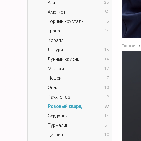
Агат
25
Аметист
62
Горный хрусталь
5
Гранат
44
Коралл
1
Главная
>
Лазурит
18
Лунный камень
14
Малахит
17
Нефрит
7
Опал
13
Раухтопаз
3
Розовый кварц
37
Сердолик
14
Турмалин
31
Цитрин
10