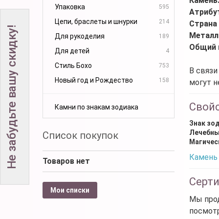
Камень
Упаковка
595
Атрибу
Цепи, браслеты и шнурки
214
Страна
Не забудьте вашу скидку!
Металл
Для рукоделия
189
Общий 
Для детей
4
Стиль Бохо
753
В связи
Новый год и Рождество
158
могут н
Свой
Камни по знакам зодиака
Знак зо
Лечебны
Список покупок
Магичес
Камень 
Товаров нет
Серт
Мои списки
Мы прод
посмот