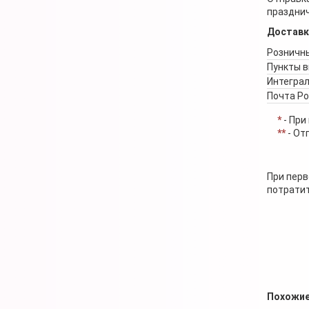
празднич
Доставк
Розничны
Пункты 
Интеграл
Почта Р
*
- При
**
- От
При перв
потратит
Похожие