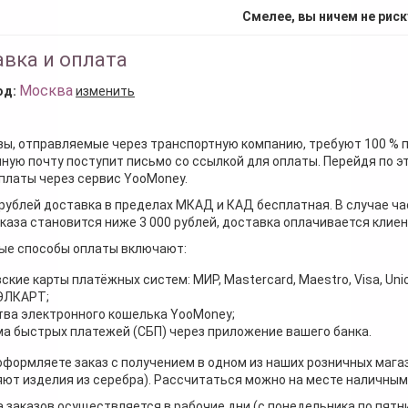
Смелее, вы ничем не риск
вка и оплата
Москва
од:
изменить
зы, отправляемые через транспортную компанию, требуют 100 % 
ную почту поступит письмо со ссылкой для оплаты. Перейдя по э
платы через сервис YooMoney.
 рублей доставка в пределах МКАД и КАД бесплатная. В случае ча
каза становится ниже 3 000 рублей, доставка оплачивается клие
ые способы оплаты включают:
ские карты платёжных систем: МИР, Mastercard, Maestro, Visa, Unio
 ЭЛКАРТ;
ва электронного кошелька YooMoney;
а быстрых платежей (СБП) через приложение вашего банка.
оформляете заказ с получением в одном из наших розничных мага
ют изделия из серебра). Рассчитаться можно на месте наличными
 заказов осуществляется в рабочие дни (с понедельника по пятн