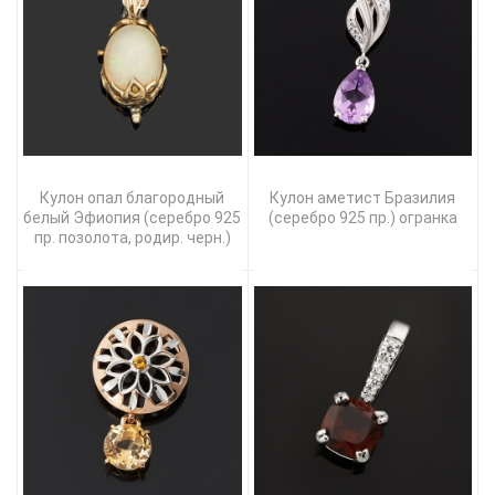
Кулон опал благородный
Кулон аметист Бразилия
белый Эфиопия (серебро 925
(серебро 925 пр.) огранка
пр. позолота, родир. черн.)