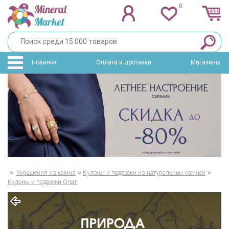
0
Новинки
Оплата и доставка
Магазины
>
Украшения из камня
>
Кулоны и подвески из натуральных камней
>
Кулоны и подвески Опал