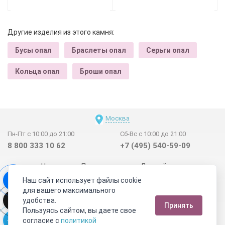
Другие изделия из этого камня:
Бусы опал
Браслеты опал
Серьги опал
Кольца опал
Броши опал
Москва
Пн-Пт с 10:00 до 21:00
Сб-Вс с 10:00 до 21:00
8 800 333 10 62
+7 (495) 540-59-09
Новинки
Поставщикам
Личный счет
Наш сайт использует файлы cookie
Договор-оферта
О нас
Наши магазины
для вашего максимального
Отзывы покупателей
Сертификаты
Статьи
удобства.
Принять
Обратная связь
Видео о камнях
СОУТ
Телеграм
Пользуясь сайтом, вы даете свое
согласие с
политикой
Max
ВКонтакте