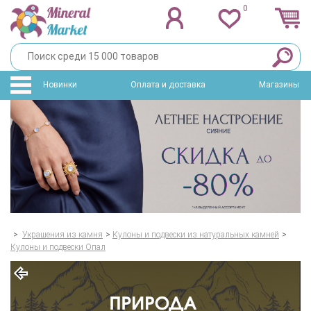
0
Новинки
Оплата и доставка
Магазины
>
Украшения из камня
>
Кулоны и подвески из натуральных камней
>
Кулоны и подвески Опал