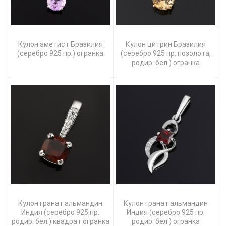
Кулон аметист Бразилия
Кулон цитрин Бразилия
(серебро 925 пр.) огранка
(серебро 925 пр. позолота,
родир. бел.) огранка
Кулон гранат альмандин
Кулон гранат альмандин
Индия (серебро 925 пр.
Индия (серебро 925 пр.
родир. бел.) квадрат огранка
родир. бел.) огранка