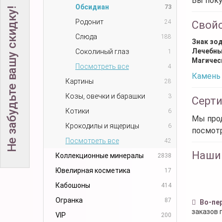
Вы поку
Обсидиан
73
Не забудьте вашу скидку!
Родонит
24
Свой
Слюда
188
Знак зо
Лечебны
Соколиный глаз
1
Магичес
Посмотреть все
4
Камень 
Картины
28
Козы, овечки и барашки
3
Серт
Котики
6
Мы прод
Крокодилы и ящерицы
6
посмот
Посмотреть все
42
Наши
Коллекционные минералы
2838
Ювелирная косметика
17
Кабошоны
414
Огранка
87
Во-пе
заказов 
VIP
200