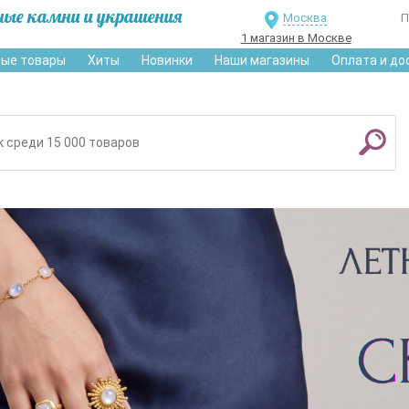
ные камни и украшения
Москва
П
1 магазин в Москве
ые товары
Хиты
Новинки
Наши магазины
Оплата и до