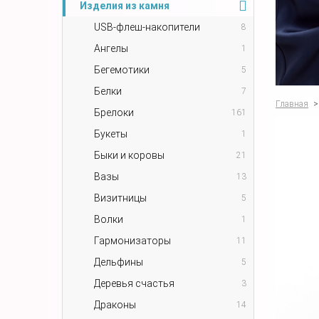
Изделия из камня
USB-флеш-накопители
8
Ангелы
1
Бегемотики
5
Белки
7
Главная
>
Брелоки
161
Букеты
1
Быки и коровы
21
Вазы
13
Визитницы
5
Волки
1
Гармонизаторы
11
Дельфины
5
Деревья счастья
3
Драконы
14