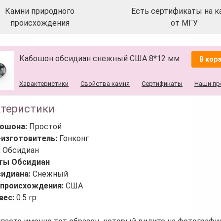
Камни природного
Есть сертификаты на к
происхождения
от МГУ
Кабошон обсидиан снежный США 8*12 мм
В корз
Характеристики
Свойства камня
Сертификаты
Наши пр
ктеристики
бошона:
Простой
-изготовитель:
Гонконг
:
Обсидиан
ты Обсидиан
сидиана:
Снежный
 происхождения:
США
вес:
0.5 гр