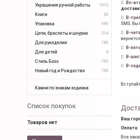
Во-вт
Украшения ручной работы
1013
доставк
Книги
20
В-тре
SMS. Вы 
Упаковка
595
В-чет
Цепи, браслеты и шнурки
214
вернется
Для рукоделия
188
В-пят
Для детей
4
В-шес
Стиль Бохо
750
В-сед
Новый год и Рождество
158
Вступайт
Камни по знакам зодиака
Список покупок
Доста
Ваш гор
Товаров нет
Оплата:
Все зака