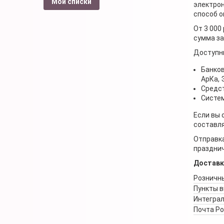
Мои списки
электрон
способ о
От 3 000
сумма за
Доступн
Банков
АрКа,
Средст
Систем
Если вы 
составля
Отправка
празднич
Доставк
Розничны
Пункты 
Интеграл
Почта Р