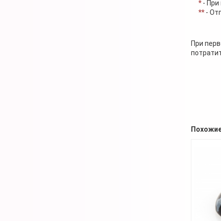
*
- При
**
- От
При перв
потратит
Похожие