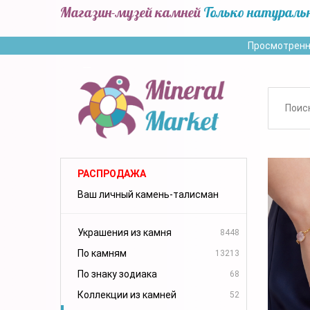
Магазин-музей камней
Только натураль
Просмотренн
РАСПРОДАЖА
Ваш личный камень-талисман
Украшения из камня
8448
По камням
13213
По знаку зодиака
68
Коллекции из камней
52