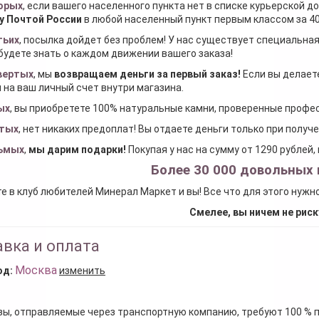
орых
, если вашего населенного пункта нет в списке курьерской 
у Почтой России
в любой населенный пункт первым классом за 40
тьих
, посылка дойдет без проблем! У нас существует специальна
будете знать о каждом движении вашего заказа!
вертых
, мы
возвращаем деньги за первый заказ
!
Если вы делаете
 на ваш личный счет внутри магазина.
ых
, вы приобретете 100% натуральные камни, проверенные проф
тых
, нет никаких предоплат! Вы отдаете деньги только при получ
ьмых
,
мы дарим подарки
!
Покупая у нас на сумму от 1290 рублей
Более 30 000 довольных 
е в клуб любителей Минерал Маркет и вы! Все что для этого нужн
Смелее, вы ничем не риск
вка и оплата
Москва
од:
изменить
зы, отправляемые через транспортную компанию, требуют 100 % 