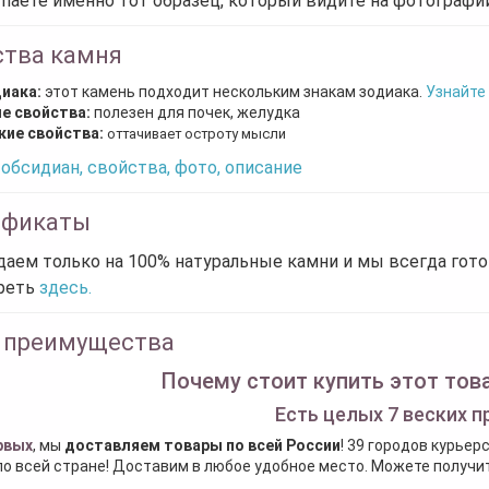
паете именно тот образец, который видите на фотографии
ства камня
диака:
этот камень подходит нескольким знакам зодиака.
Узнайте
е свойства:
полезен для почек, желудка
кие свойства:
оттачивает остроту мысли
обсидиан, свойства, фото, описание
ификаты
аем только на 100% натуральные камни и мы всегда гот
реть
здесь.
 преимущества
Почему стоит купить этот това
Есть целых 7 веских п
рвых
, мы
доставляем товары по всей России
! 39 городов курьер
по всей стране! Доставим в любое удобное место. Можете получить