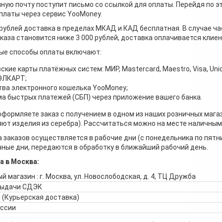
ную почту поступит письмо со ссылкой для оплаты. Перейдя по э
платы через сервис YooMoney.
 рублей доставка в пределах МКАД и КАД бесплатная. В случае ча
каза становится ниже 3 000 рублей, доставка оплачивается клие
ые способы оплаты включают:
ские карты платёжных систем: МИР, Mastercard, Maestro, Visa, Unio
 ЭЛКАРТ;
ва электронного кошелька YooMoney;
а быстрых платежей (СБП) через приложение вашего банка.
оформляете заказ с получением в одном из наших розничных мага
ют изделия из серебра). Рассчитаться можно на месте наличными
 заказов осуществляется в рабочие дни (с понедельника по пятн
ные дни, передаются в обработку в ближайший рабочий день.
а в Москва:
й магазин : г. Москва, ул. Новослободская, д. 4, ТЦ Дружба
выдачи СДЭК
 (Курьерская доставка)
оссии