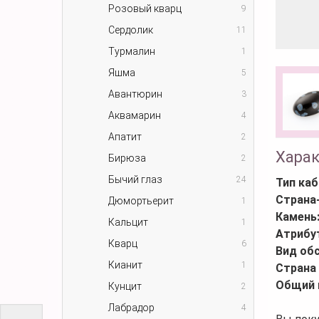
Розовый кварц
9
Сердолик
11
Турмалин
1
Яшма
5
Авантюрин
3
Аквамарин
4
Апатит
2
Хара
Бирюза
2
Бычий глаз
24
Тип ка
Страна
Дюмортьерит
1
Камень
Кальцит
1
Атрибу
Кварц
6
Вид об
Кианит
1
Страна
Общий 
Кунцит
2
Лабрадор
4