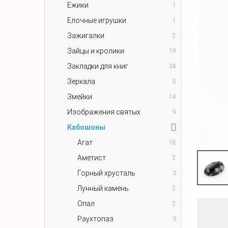
Ежики
1
Елочные игрушки
1
Зажигалки
2
Зайцы и кролики
19
Закладки для книг
34
Зеркала
5
Змейки
14
Изображения святых
9
Кабошоны
Агат
18
Аметист
2
Горный хрусталь
3
Лунный камень
2
Опал
2
Раухтопаз
3