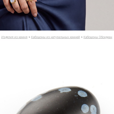
Изделия из камня
>
Кабошоны из натуральных камней
>
Кабошоны Обсидиан