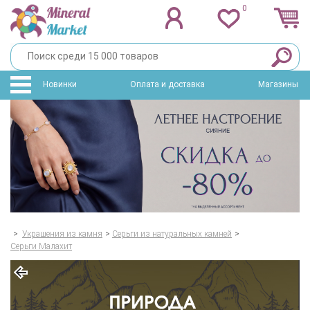
0
Новинки
Оплата и доставка
Магазины
>
Украшения из камня
>
Серьги из натуральных камней
>
Серьги Малахит