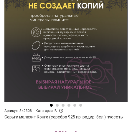
Артикул: 542308
Категория: B
Серьги малахит Конго (серебро 925 пр. родир. бел.) пуссеты