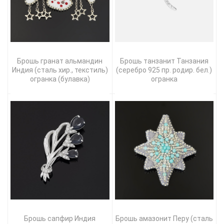
Брошь гранат альмандин
Брошь танзанит Танзания
Индия (сталь хир., текстиль)
(серебро 925 пр. родир. бел.)
огранка (булавка)
огранка
Брошь сапфир Индия
Брошь амазонит Перу (сталь