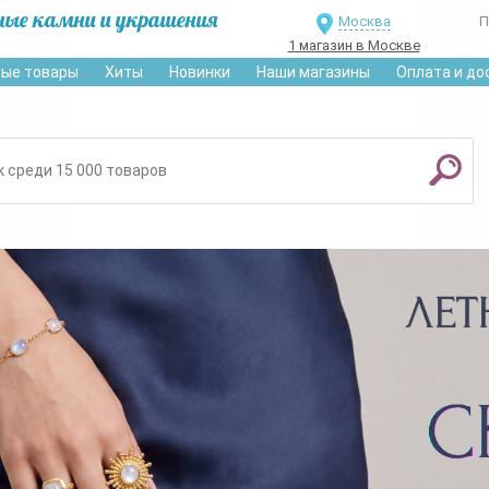
ные камни и украшения
Москва
П
1 магазин в Москве
ые товары
Хиты
Новинки
Наши магазины
Оплата и до