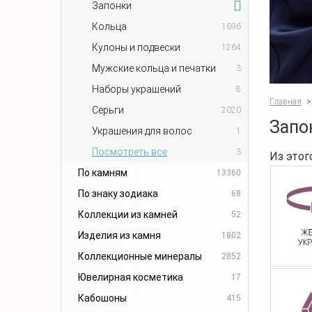
Запонки
Кольца
1696
Кулоны и подвески
1264
Мужские кольца и печатки
3
Наборы украшений
8
Главная
>
Серьги
2020
Запо
Украшения для волос
1
Посмотреть все
3
Из этог
По камням
13360
По знаку зодиака
68
Коллекции из камней
52
Изделия из камня
1802
Коллекционные минералы
2852
Ювелирная косметика
17
Кабошоны
415