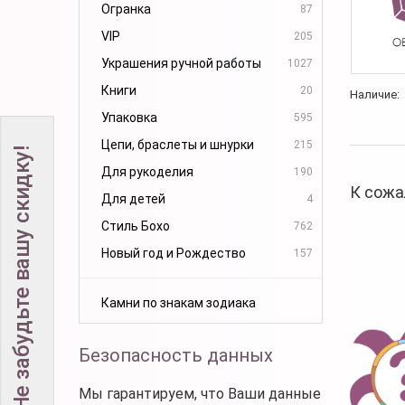
Огранка
87
VIP
205
Украшения ручной работы
1027
Книги
20
Наличие:
Упаковка
595
Цепи, браслеты и шнурки
215
Не забудьте вашу скидку!
Для рукоделия
190
К сожа
Для детей
4
Стиль Бохо
762
Новый год и Рождество
157
Камни по знакам зодиака
Безопасность данных
Мы гарантируем, что Ваши данные