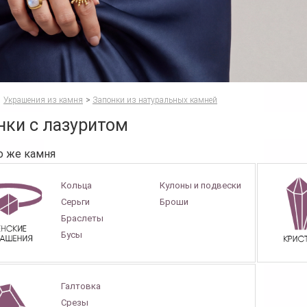
Украшения из камня
>
Запонки из натуральных камней
нки с лазуритом
о же камня
Кольца
Кулоны и подвески
Серьги
Броши
Браслеты
Бусы
Галтовка
Срезы