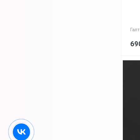
Галт
69