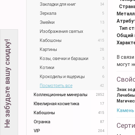
Закладки для книг
34
Стран
Зеркала
Металл
5
Атрибу
Змейки
13
Тип ст
Изображения святых
9
Общий 
Кабошоны
415
Не забудьте вашу скидку!
Характ
Картины
28
В связи
Козы, овечки и барашки
3
могут н
Котики
6
Крокодилы и ящерицы
6
Свой
Посмотреть все
42
Знак зо
Коллекционные минералы
2852
Лечебны
Магичес
Ювелирная косметика
17
Камень 
Кабошоны
415
Огранка
87
Серт
VIP
204