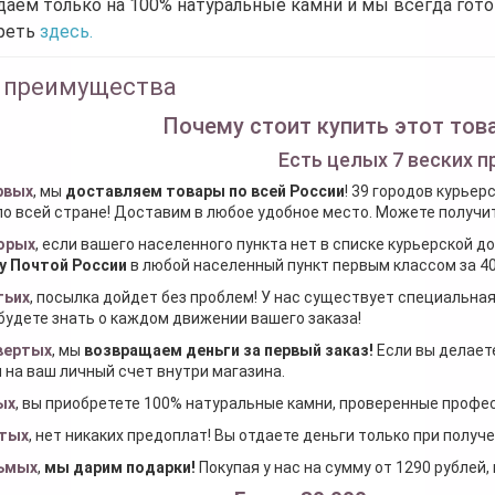
аем только на 100% натуральные камни и мы всегда гот
реть
здесь.
 преимущества
Почему стоит купить этот това
Есть целых 7 веских п
рвых
, мы
доставляем товары по всей России
! 39 городов курьер
по всей стране! Доставим в любое удобное место. Можете получить
орых
, если вашего населенного пункта нет в списке курьерской 
у Почтой России
в любой населенный пункт первым классом за 40
тьих
, посылка дойдет без проблем! У нас существует специальна
будете знать о каждом движении вашего заказа!
вертых
, мы
возвращаем деньги за первый заказ
!
Если вы делаете
 на ваш личный счет внутри магазина.
ых
, вы приобретете 100% натуральные камни, проверенные проф
тых
, нет никаких предоплат! Вы отдаете деньги только при получ
ьмых
,
мы дарим подарки
!
Покупая у нас на сумму от 1290 рублей