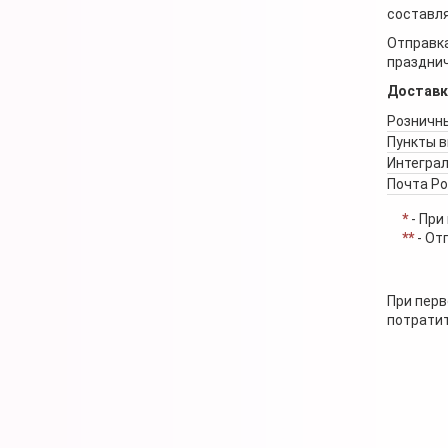
составля
Отправка
празднич
Доставк
Розничны
Пункты 
Интеграл
Почта Р
*
- При
**
- От
При перв
потратит