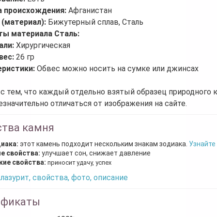
а происхождения:
Афганистан
 (материал):
Бижутерный сплав, Сталь
ты материала Сталь:
али:
Хирургическая
вес:
26 гр
еристики:
Обвес можно носить на сумке или джинсах
 с тем, что каждый отдельно взятый образец природного 
езначительно отличаться от изображения на сайте.
ства камня
диака:
этот камень подходит нескольким знакам зодиака.
Узнайте
е свойства:
улучшает сон, снижает давление
кие свойства:
приносит удачу, успех
лазурит, свойства, фото, описание
ификаты