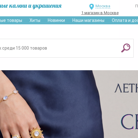
ные камни и украшения
Москва
П
1 магазин в Москве
ые товары
Хиты
Новинки
Наши магазины
Оплата и до