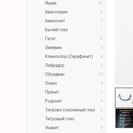
Яшма
24
Авантюрин
5
Амазонит
3
Бычий глаз
1
Гагат
8
Змеевик
3
Клинохлор (Серафинит)
4
Лабрадор
3
Обсидиан
10
Оникс
6
Пренит
1
Родонит
4
Тигрово-соколиный глаз
2
Тигровый глаз
3
Унакит
6