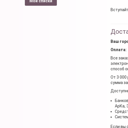
Мои списки
Вступайт
Доста
Ваш гор
Оплата:
Все зака
электрон
способ о
От 3 000
сумма за
Доступн
Банков
АрКа,
Средст
Систем
Если вы 