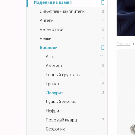
Изделия из камня
USB-флеш-накопители
8
Ангелы
1
Бегемотики
5
Белки
7
Главная
>
Брелоки
Агат
11
Аметист
5
Горный хрусталь
1
Гранат
6
Лазурит
2
Лунный камень
1
Нефрит
1
Розовый кварц
7
Сердолик
1