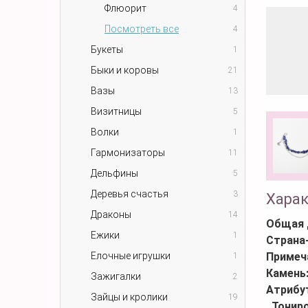
Флюорит
4
Посмотреть все
4
Букеты
1
Быки и коровы
21
Вазы
13
Визитницы
5
Волки
1
Гармонизаторы
11
Дельфины
5
Деревья счастья
3
Хара
Драконы
14
Общая 
Ежики
1
Страна
Елочные игрушки
Примеч
1
Камень
Зажигалки
2
Атрибу
Зайцы и кролики
19
Тонир