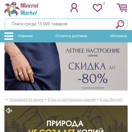
0
Новинки
Оплата и доставка
Магазины
>
Украшения из камня
>
Бусы из натуральных камней
>
Бусы Лазурит