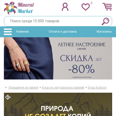
0
Новинки
Оплата и доставка
Магазины
>
Украшения из камня
>
Бусы из натуральных камней
>
Бусы Коралл