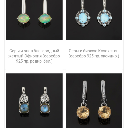
Серьги опал благородный
Серьги бирюза Казахстан
желтый Эфиопия (серебро
(серебро 925 пр. оксидир.)
925 пр. родир. бел.)