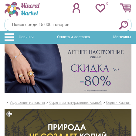
0
Новинки
Оплата и доставка
Магазины
>
Украшения из камня
>
Серьги из натуральных камней
>
Серьги Кианит