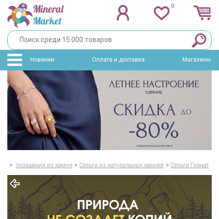
0
Новинки
Оплата и доставка
Магазины
>
Украшения из камня
>
Серьги из натуральных камней
>
Серьги Гранат