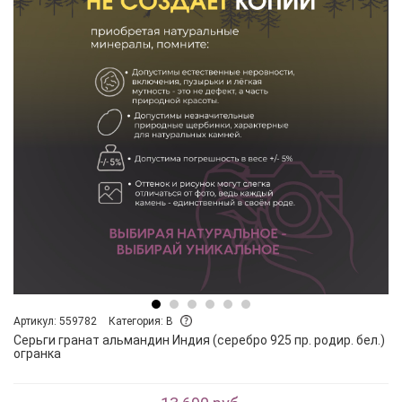
Артикул: 559782
Категория: B
Серьги гранат альмандин Индия (серебро 925 пр. родир. бел.)
огранка