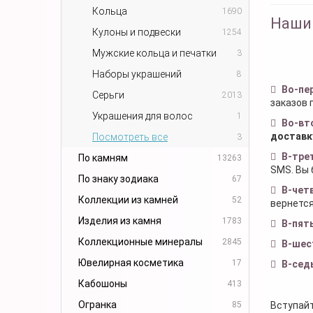
Кольца
1690
Наши
Кулоны и подвески
1254
Мужские кольца и печатки
3
Наборы украшений
8
Во-пе
Серьги
2013
заказов 
Украшения для волос
1
Во-вт
доставк
Посмотреть все
3
В-тре
По камням
13263
SMS. Вы 
По знаку зодиака
67
В-чет
Коллекции из камней
52
вернется
Изделия из камня
1783
В-пят
Коллекционные минералы
2845
В-шес
Ювелирная косметика
17
В-сед
Кабошоны
413
Огранка
85
Вступайт