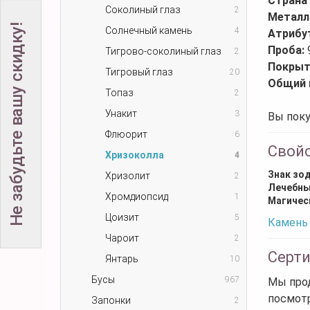
Страна
Соколиный глаз
2
Металл
Не забудьте вашу скидку!
Солнечный камень
4
Атрибу
Проба:
Тигрово-соколиный глаз
2
Покрыт
Тигровый глаз
20
Общий 
Топаз
2
Унакит
3
Вы поку
Флюорит
6
Свой
Хризоколла
4
Знак зо
Хризолит
2
Лечебны
Хромдиопсид
1
Магичес
Цоизит
5
Камень 
Чароит
2
Серт
Янтарь
10
Бусы
967
Мы прод
посмот
Запонки
2