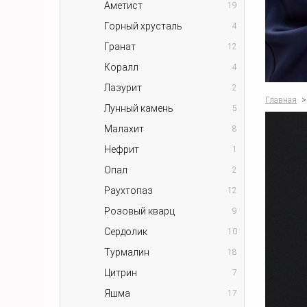
Аметист
19
Горный хрусталь
4
Гранат
12
Коралл
4
Лазурит
2
Главная
>
Лунный камень
5
Малахит
8
Нефрит
1
Опал
2
Раухтопаз
12
Розовый кварц
9
Сердолик
10
Турмалин
18
Цитрин
7
Яшма
17