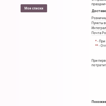
празднич
Мои списки
Доставк
Розничны
Пункты 
Интеграл
Почта Р
*
- При
**
- От
При перв
потратит
Похожие