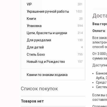
VIP
201
Украшения ручной работы
1021
Доста
Книги
20
Ваш гор
Упаковка
594
Оплата:
Цепи, браслеты и шнурки
214
Все зака
Для рукоделия
190
электрон
способ о
Для детей
4
От 3 000
Стиль Бохо
755
сумма за
Новый год и Рождество
157
Доступн
Банков
Камни по знакам зодиака
АрКа,
Средст
Систем
Список покупок
Если вы 
составля
Товаров нет
Отправка