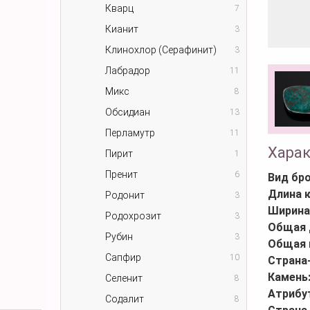
Кварц
7
Кианит
3
Клинохлор (Серафинит)
3
Лабрадор
11
Микс
8
Обсидиан
13
Перламутр
11
Хара
Пирит
1
Пренит
6
Вид бр
Длина 
Родонит
3
Ширина
Родохрозит
3
Общая 
Рубин
3
Общая 
Сапфир
10
Страна
Камень
Селенит
8
Атрибу
Содалит
8