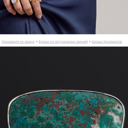
Украшения из камня
>
Броши из натуральных камней
>
Броши Хризоколла