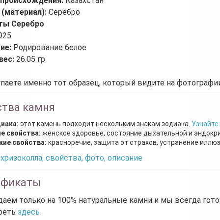
 происхождения:
Казахстан
 (материал):
Серебро
ты Серебро
925
ие:
Родирование белое
вес:
26.05 гр
паете именно тот образец, который видите на фотографии
ства камня
диака:
этот камень подходит нескольким знакам зодиака.
Узнайте
е свойства:
женское здоровье, состояние дыхательной и эндокр
кие свойства:
красноречие, защита от страхов, устранение иллю
хризоколла, свойства, фото, описание
ификаты
аем только на 100% натуральные камни и мы всегда гот
реть
здесь.