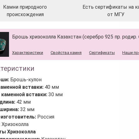
Камни природного
Есть сертификаты на к
происхождения
от МГУ
Брошь хризоколла Казахстан (серебро 925 пр. родир. б
Характеристики
Свойства камня
Сертификаты
Наши пр
ктеристики
оши:
Брошь-кулон
каменной вставки:
40 мм
 каменной вставки:
30 мм
длина:
42 мм
ширина:
32 мм
-изготовитель:
Россия
:
Хризоколла
ты Хризоколла