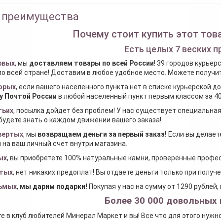
 преимущества
Почему стоит купить этот това
Есть целых 7 веских п
рвых
, мы
доставляем товары по всей России
! 39 городов курьер
по всей стране! Доставим в любое удобное место. Можете получить
орых
, если вашего населенного пункта нет в списке курьерской 
у Почтой России
в любой населенный пункт первым классом за 40
тьих
, посылка дойдет без проблем! У нас существует специальна
будете знать о каждом движении вашего заказа!
вертых
, мы
возвращаем деньги за первый заказ
!
Если вы делаете
 на ваш личный счет внутри магазина.
ых
, вы приобретете 100% натуральные камни, проверенные проф
тых
, нет никаких предоплат! Вы отдаете деньги только при получ
ьмых
,
мы дарим подарки
!
Покупая у нас на сумму от 1290 рублей
Более 30 000 довольных 
е в клуб любителей Минерал Маркет и вы! Все что для этого нужн