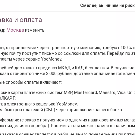
Смелее, вы ничем не риск
вка и оплата
Москва
од:
изменить
зы, отправляемые через транспортную компанию, требуют 100 % 
ную почту поступит письмо со ссылкой для оплаты. Перейдя по э
платы через сервис YooMoney.
 рублей доставка в пределах МКАД и КАД бесплатная. В случае ча
каза становится ниже 3 000 рублей, доставка оплачивается клие
ые способы оплаты включают:
ские карты платёжных систем: МИР, Mastercard, Maestro, Visa, Unio
 ЭЛКАРТ;
ва электронного кошелька YooMoney;
а быстрых платежей (СБП) через приложение вашего банка.
оформляете заказ с получением в одном из наших розничных мага
ют изделия из серебра). Рассчитаться можно на месте наличными
 заказов осуществляется в рабочие дни (с понедельника по пятн