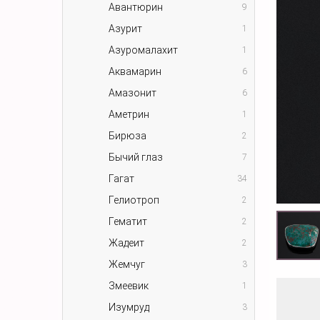
Авантюрин
9
Азурит
1
Азуромалахит
1
Аквамарин
6
Амазонит
6
Аметрин
1
Бирюза
2
Бычий глаз
7
Гагат
34
Гелиотроп
2
Гематит
2
Жадеит
2
Жемчуг
3
Змеевик
1
Изумруд
3