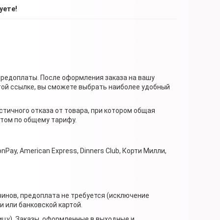
уете!
предоплаты. После оформления заказа на вашу
той ссылке, вы сможете выбрать наиболее удобный
стичного отказа от товара, при котором общая
нтом по общему тарифу.
nPay, American Express, Dinners Club, Корти Милли,
зинов, предоплата не требуется (исключение
 или банковской картой.
ицу). Заказы, оформленные в выходные и