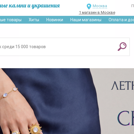
ные камни и украшения
Москва
П
1 магазин в Москве
ые товары
Хиты
Новинки
Наши магазины
Оплата и до