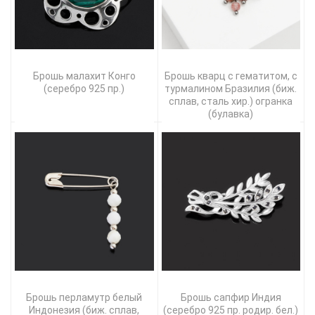
Брошь малахит Конго
Брошь кварц с гематитом, с
(серебро 925 пр.)
турмалином Бразилия (биж.
сплав, сталь хир.) огранка
(булавка)
Брошь перламутр белый
Брошь сапфир Индия
Индонезия (биж. сплав,
(серебро 925 пр. родир. бел.)