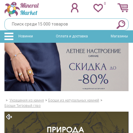
0
Новинки
Оплата и доставка
Магазины
>
Украшения из камня
>
Броши из натуральных камней
>
Броши Тигровый глаз