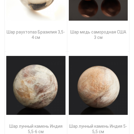
Шар раухтопаз Бразилия 3,5-
Шар медь самородная США
4 см
3 см
Шар лунный камень Индия
Шар лунный камень Индия 5-
5,5-6 см
5,5 см