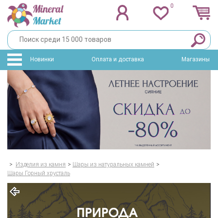
0
Новинки
Оплата и доставка
Магазины
>
Изделия из камня
>
Шары из натуральных камней
>
Шары Горный хрусталь