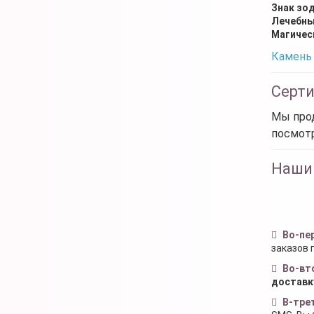
Знак зо
Лечебны
Магичес
Камень 
Серт
Мы прод
посмот
Наши
Во-пе
заказов 
Во-вт
доставк
В-тре