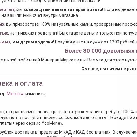
будете знать о каждом движении вашего заказа!
вертых
, мы
возвращаем деньги за первый заказ
!
Если вы делаете
 на ваш личный счет внутри магазина.
ых
, вы приобретете 100% натуральные камни, проверенные проф
тых
, нет никаких предоплат! Вы отдаете деньги только при получ
ьмых
,
мы дарим подарки
!
Покупая у нас на сумму от 1290 рублей
Более 30 000 довольных 
е в клуб любителей Минерал Маркет и вы! Все что для этого нужн
Смелее, вы ничем не риск
вка и оплата
Москва
од:
изменить
зы, отправляемые через транспортную компанию, требуют 100 % 
ную почту поступит письмо со ссылкой для оплаты. Перейдя по э
платы через сервис YooMoney.
 рублей доставка в пределах МКАД и КАД бесплатная. В случае ча