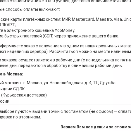
каза становится ниже 3 000 рублей, доставка оплачивается клие
ые способы оплаты включают:
ские карты платёжных систем: МИР, Mastercard, Maestro, Visa, Unio
 ЭЛКАРТ;
ва электронного кошелька YooMoney;
а быстрых платежей (СБП) через приложение вашего банка.
оформляете заказ с получением в одном из наших розничных мага
ют изделия из серебра). Рассчитаться можно на месте наличными
 заказов осуществляется в рабочие дни (с понедельника по пятн
ные дни, передаются в обработку в ближайший рабочий день.
а в Москва:
й магазин : г. Москва, ул. Новослободская, д. 4, ТЦ Дружба
выдачи СДЭК
 (Курьерская доставка)
оссии
 выборе пунктом выдачи точки с постаматом (не офисом) — оплата
правка по вторникам.
Вернем Вам все деньги за стоимо