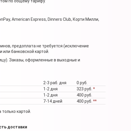
нтом по общему тарифу.
nPay, American Express, Dinners Club, Корти Милли,
зинов, предоплата не требуется (исключение
 или банковской картой.
ицу). Заказы, оформленные в выходные и
2-3 раб. дня
0 руб.
1-2 дня
323 руб.
*
1-2 дня
400 руб.
7-14 дней
400 руб.
**
 только картой.
сть доставки