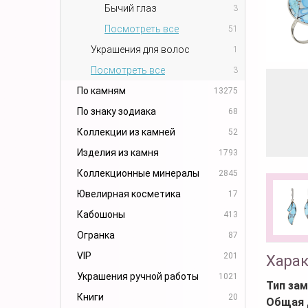
Бычий глаз
3
Посмотреть все
51
Украшения для волос
1
Посмотреть все
3
По камням
13275
По знаку зодиака
68
Коллекции из камней
52
Изделия из камня
1793
Коллекционные минералы
2845
Ювелирная косметика
17
Кабошоны
413
Огранка
87
VIP
201
Хара
Украшения ручной работы
1021
Тип зам
Книги
20
Общая 