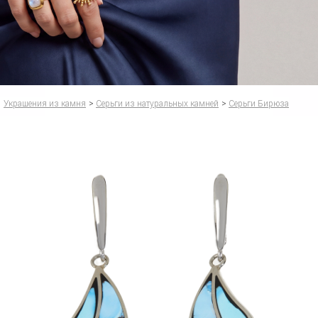
Украшения из камня
>
Серьги из натуральных камней
>
Серьги Бирюза