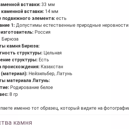
каменной вставки:
33 мм
 каменной вставки:
14 мм
е подвижного элемента:
есть
ание 1:
Допустимы естественные природные неровности 
-изготовитель:
Россия
:
Бирюза
ты камня Бирюза:
тность структуры:
Цельная
ление структуры:
Есть
а происхождения:
Казахстан
 (материал):
Нейзильбер, Латунь
ты материала Латунь:
тие:
Родирование белое
вес:
8 гр
паете именно тот образец, который видите на фотографии
ства камня