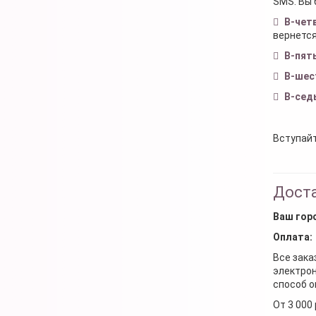
SMS. Вы 
В-чет
вернется
В-пят
В-шес
В-сед
Вступайт
Доста
Ваш гор
Оплата:
Все зака
электрон
способ о
От 3 000