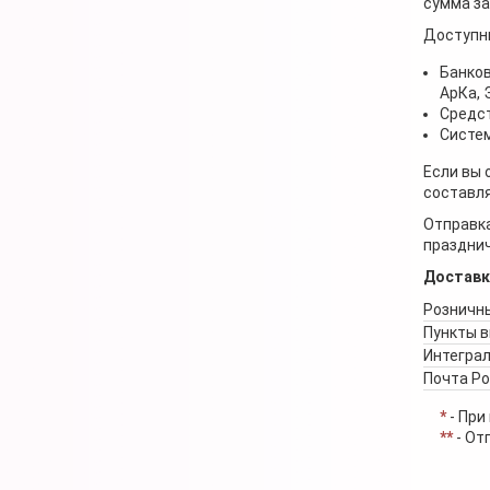
сумма за
Доступн
Банков
АрКа,
Средст
Систем
Если вы 
составля
Отправка
празднич
Доставк
Розничны
Пункты 
Интеграл
Почта Р
*
- При
**
- От