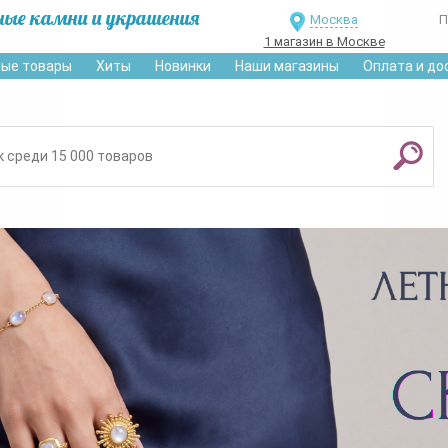
ные камни и украшения
Москва
П
1 магазин в Москве
ые товары
Хиты
Новинки
Наши магазины
Оплата и до