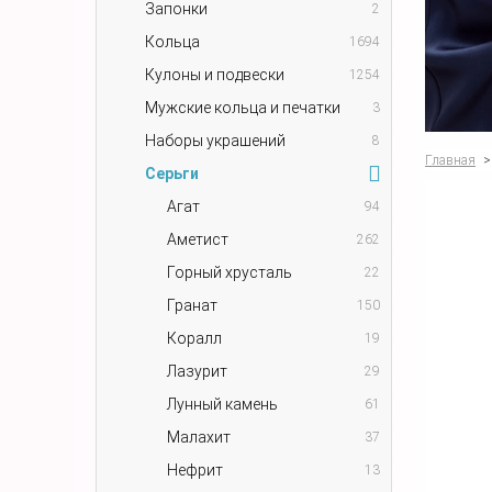
Запонки
2
Кольца
1694
Кулоны и подвески
1254
Мужские кольца и печатки
3
Наборы украшений
8
Главная
>
Серьги
Агат
94
Аметист
262
Горный хрусталь
22
Гранат
150
Коралл
19
Лазурит
29
Лунный камень
61
Малахит
37
Нефрит
13