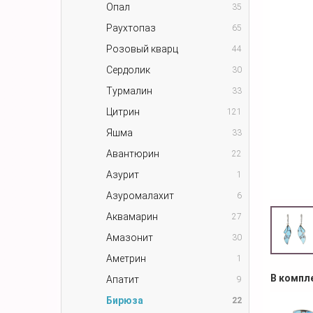
Опал
35
Раухтопаз
65
Розовый кварц
44
Сердолик
30
Турмалин
33
Цитрин
121
Яшма
33
Авантюрин
22
Азурит
1
Азуромалахит
6
Аквамарин
27
Амазонит
30
Аметрин
1
В компл
Апатит
9
Бирюза
22