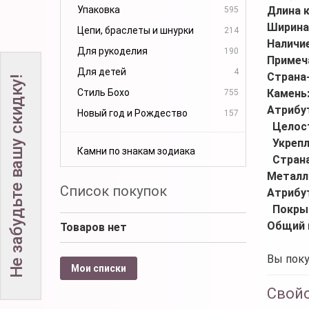
Упаковка
Длина 
595
Ширина
Цепи, браслеты и шнурки
214
Наличи
Для рукоделия
190
Примеч
Для детей
4
Страна
Не забудьте вашу скидку!
Стиль Бохо
Камень
755
Атрибу
Новый год и Рождество
157
Целос
Укреп
Камни по знакам зодиака
Стран
Металл
Список покупок
Атрибу
Покры
Общий 
Товаров нет
Вы поку
Мои списки
Свой