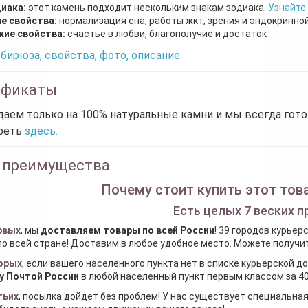
диака:
этот камень подходит нескольким знакам зодиака.
Узнайте
е свойства:
нормализация сна, работы жкт, зрения и эндокринно
кие свойства:
счастье в любви, благополучие и достаток
бирюза, свойства, фото, описание
ификаты
аем только на 100% натуральные камни и мы всегда гот
реть
здесь.
 преимущества
Почему стоит купить этот това
Есть целых 7 веских п
рвых
, мы
доставляем товары по всей России
! 39 городов курьер
по всей стране! Доставим в любое удобное место. Можете получить
орых
, если вашего населенного пункта нет в списке курьерской 
у Почтой России
в любой населенный пункт первым классом за 40
тьих
, посылка дойдет без проблем! У нас существует специальна