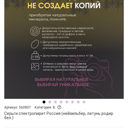
Артикул: 560807
Категория: B
Серьги спектропирит Россия (нейзильбер, латунь родир.
бел.)