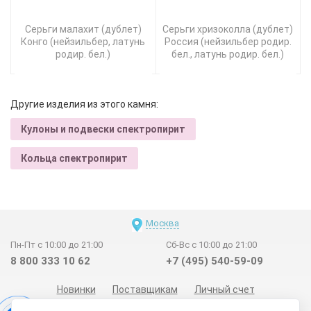
Серьги малахит (дублет)
Серьги хризоколла (дублет)
Конго (нейзильбер, латунь
Россия (нейзильбер родир.
родир. бел.)
бел., латунь родир. бел.)
Другие изделия из этого камня:
Кулоны и подвески спектропирит
Кольца спектропирит
Москва
Пн-Пт с 10:00 до 21:00
Сб-Вс с 10:00 до 21:00
8 800 333 10 62
+7 (495) 540-59-09
Новинки
Поставщикам
Личный счет
Договор-оферта
О нас
Наши магазины