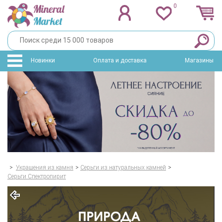
0
Новинки
Оплата и доставка
Магазины
>
Украшения из камня
>
Серьги из натуральных камней
>
Серьги Спектропирит