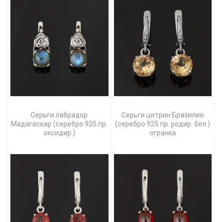
Серьги лабрадор
Серьги цитрин Бразилия
Мадагаскар (серебро 925 пр.
(серебро 925 пр. родир. бел.)
оксидир.)
огранка