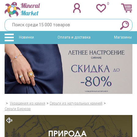
0
Новинки
Оплата и доставка
Магазины
>
Украшения из камня
>
Серьги из натуральных камней
>
Серьги Бирюза