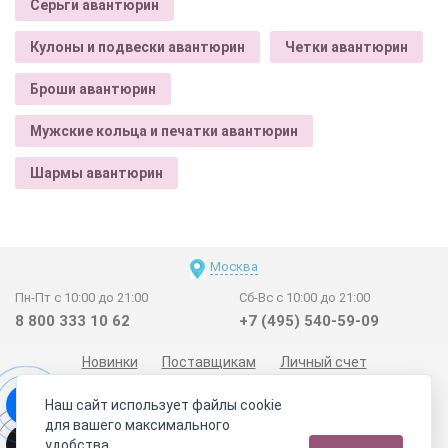
Серьги авантюрин
Кулоны и подвески авантюрин
Четки авантюрин
Броши авантюрин
Мужские кольца и печатки авантюрин
Шармы авантюрин
Москва
Пн-Пт с 10:00 до 21:00
Сб-Вс с 10:00 до 21:00
8 800 333 10 62
+7 (495) 540-59-09
Новинки
Поставщикам
Личный счет
Договор-оферта
О нас
Наши магазины
Наш сайт использует файлы cookie
Отзывы покупателей
Сертификаты
Статьи
для вашего максимального
удобства.