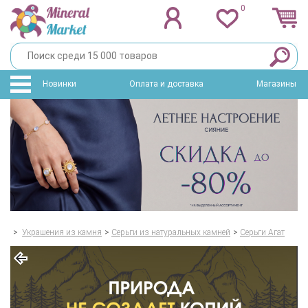
0
Новинки
Оплата и доставка
Магазины
>
Украшения из камня
>
Серьги из натуральных камней
>
Серьги Агат