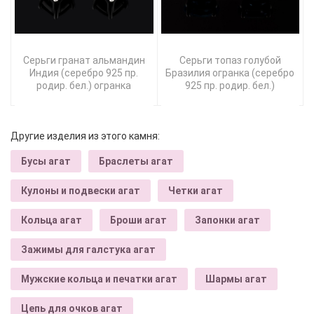
Серьги гранат альмандин
Серьги топаз голубой
Индия (серебро 925 пр.
Бразилия огранка (серебро
родир. бел.) огранка
925 пр. родир. бел.)
Другие изделия из этого камня:
Бусы агат
Браслеты агат
Кулоны и подвески агат
Четки агат
Кольца агат
Броши агат
Запонки агат
Зажимы для галстука агат
Мужские кольца и печатки агат
Шармы агат
Цепь для очков агат