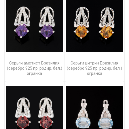
Серьги аметист Бразилия
Серьги цитрин Бразилия
(серебро 925 пр. родир. бел.)
(серебро 925 пр. родир. бел.)
огранка
огранка