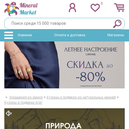
0
Новинки
Оплата и доставка
Магазины
>
Украшения из камня
>
Кулоны и подвески из натуральных камней
>
Кулоны и подвески Агат