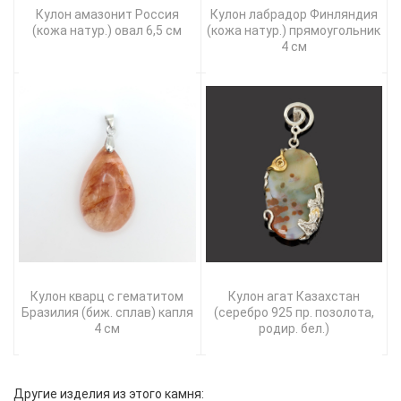
Кулон амазонит Россия
Кулон лабрадор Финляндия
(кожа натур.) овал 6,5 см
(кожа натур.) прямоугольник
4 см
Кулон кварц с гематитом
Кулон агат Казахстан
Бразилия (биж. сплав) капля
(серебро 925 пр. позолота,
4 см
родир. бел.)
Другие изделия из этого камня: