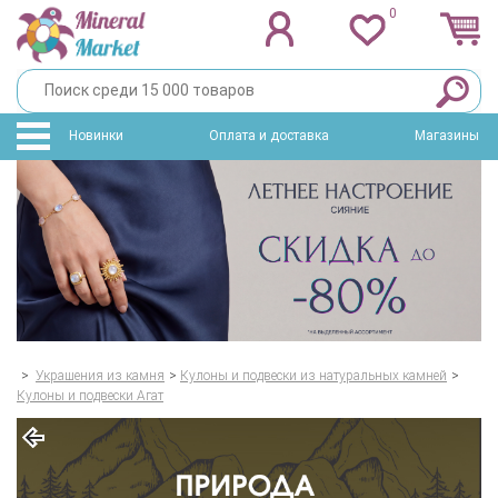
0
Новинки
Оплата и доставка
Магазины
>
Украшения из камня
>
Кулоны и подвески из натуральных камней
>
Кулоны и подвески Агат