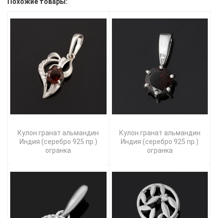
Похожие товары:
Кулон гранат альмандин
Кулон гранат альмандин
Индия (серебро 925 пр.)
Индия (серебро 925 пр.)
огранка
огранка