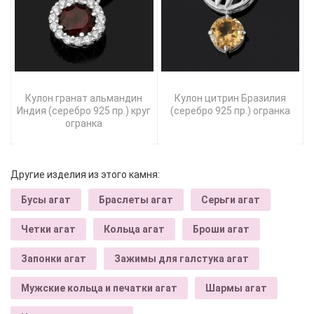
Кулон гранат альмандин
Кулон цитрин Бразилия
Индия (серебро 925 пр.) круг
(серебро 925 пр.) огранка
огранка
Другие изделия из этого камня:
Бусы агат
Браслеты агат
Серьги агат
Четки агат
Кольца агат
Броши агат
Запонки агат
Зажимы для галстука агат
Мужские кольца и печатки агат
Шармы агат