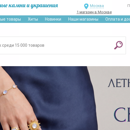
ные камни и украшения
Москва
П
1 магазин в Москве
ые товары
Хиты
Новинки
Наши магазины
Оплата и до