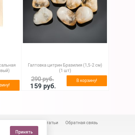
сальная
Галтовка цитрин Бразилия (1,5-2 см)
евый)
(1 шт)
290 руб.
В корзину!
159 руб.
зину!
й
Сертификаты
Статьи
Обратная связь
Принять