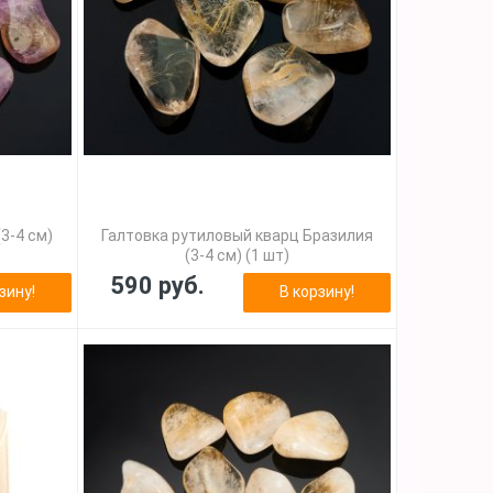
3-4 см)
Галтовка рутиловый кварц Бразилия
(3-4 см) (1 шт)
590 руб.
зину!
В корзину!