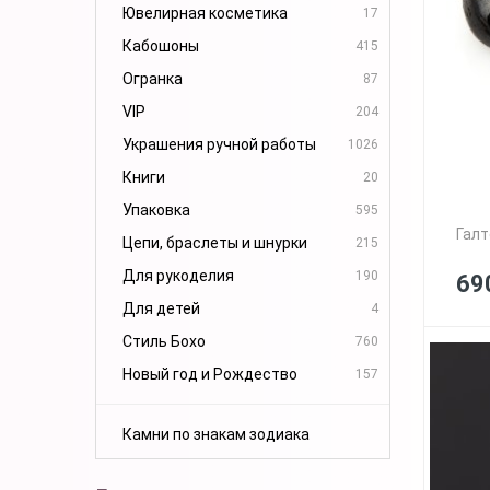
Ювелирная косметика
17
Кабошоны
415
Огранка
87
VIP
204
Украшения ручной работы
1026
Книги
20
Упаковка
595
Галт
Цепи, браслеты и шнурки
215
Для рукоделия
190
69
Для детей
4
Стиль Бохо
760
Новый год и Рождество
157
Камни по знакам зодиака