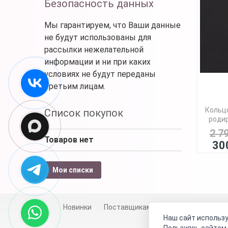
Безопасность данных
Мы гарантируем, что Ваши данные
не будут использованы для
рассылки нежелательной
информации и ни при каких
условиях не будут переданы
третьим лицам.
Кольцо
Список покупок
родир
2 7
Товаров нет
30
Мои списки
Новинки
Поставщикам
Личный счет
Д
Наш сайт использу