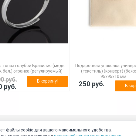
 топаз голубой Бразилия (медь
Подарочная упаковка универ
. бел.) огранка (регулируемый)
(текстиль) (конверт) (беж
95х95х10 мм
90 руб.
В корзину!
250 руб.
0 руб.
В кор
оговор-оферта
О нас
Наши магазины
Отзывы покупателе
ет файлы cookie для вашего максимального удобства.
Видео о камнях
СОУТ
Телеграм
Max
ВКонтакте