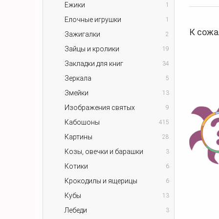
Ежики
1
Елочные игрушки
1
К сожа
Зажигалки
2
Зайцы и кролики
19
Закладки для книг
34
Зеркала
5
Змейки
13
Изображения святых
9
Кабошоны
415
Картины
28
Козы, овечки и барашки
3
Котики
6
Крокодилы и ящерицы
6
Кубы
13
Лебеди
3