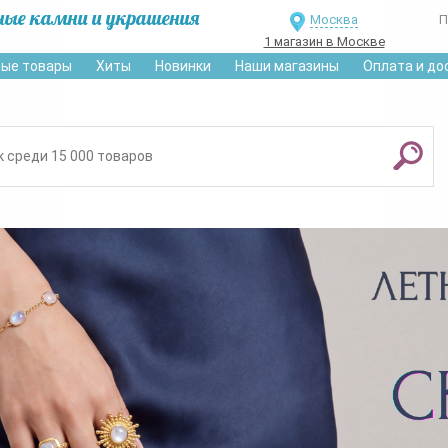
ные камни и украшения
Москва
П
1 магазин в Москве
ые товары
Хиты
Новинки
Наши магазины
Оплата и до