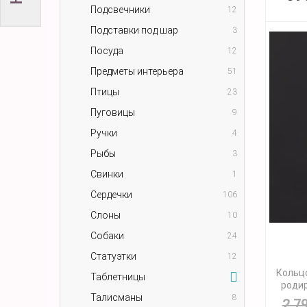
Подсвечники
12
Подставки под шар
3
Посуда
12
Предметы интерьера
51
Птицы
23
Пуговицы
9
Ручки
4
Рыбы
3
Свинки
1
Сердечки
106
Слоны
10
Собаки
24
Статуэтки
12
Кольцо
Таблетницы
родир
Талисманы
8
2 7