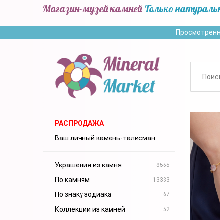
Магазин-музей камней
Только натураль
Просмотренн
РАСПРОДАЖА
Ваш личный камень-талисман
Украшения из камня
8555
По камням
13333
По знаку зодиака
67
Коллекции из камней
52