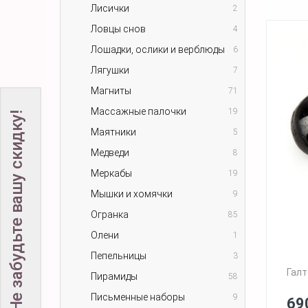
Лисички
2
Ловцы снов
4
Лошадки, ослики и верблюды
6
Лягушки
7
Магниты
71
Массажные палочки
19
Не забудьте вашу скидку!
Маятники
5
Медведи
8
Меркабы
19
Мышки и хомячки
9
Огранка
85
Олени
1
Пепельницы
3
Галт
Пирамиды
58
Письменные наборы
9
69