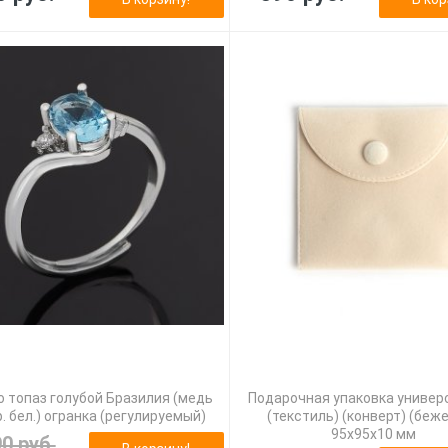
 топаз голубой Бразилия (медь
Подарочная упаковка универ
. бел.) огранка (регулируемый)
(текстиль) (конверт) (беж
95х95х10 мм
90 руб.