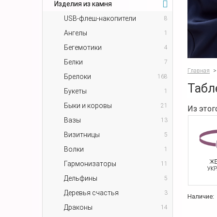
Изделия из камня
USB-флеш-накопители
8
Ангелы
1
Бегемотики
4
Белки
7
Главная
>
Брелоки
168
Табл
Букеты
1
Быки и коровы
21
Из этог
Вазы
13
Визитницы
5
Волки
1
Гармонизаторы
11
Дельфины
5
Деревья счастья
3
Наличие:
Драконы
14