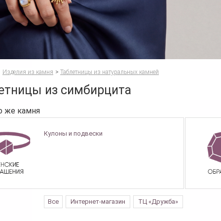
Изделия из камня
>
Таблетницы из натуральных камней
етницы из симбирцита
о же камня
Кулоны и подвески
Все
Интернет-магазин
ТЦ «Дружба»