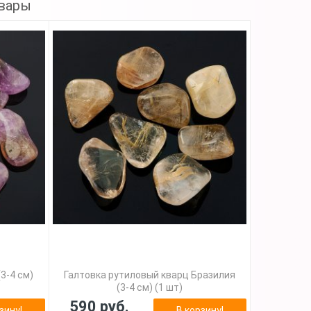
вары
3-4 см)
Галтовка рутиловый кварц Бразилия
(3-4 см) (1 шт)
590 руб.
зину!
В корзину!