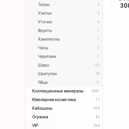
30
Тигры
6
Улитки
3
Уточки
6
Фрукты
2
Хамелеоны
1
Часы
2
Черепахи
7
Шары
233
Шкатулки
28
Яйца
72
Коллекционные минералы
2851
Ювелирная косметика
17
Кабошоны
415
Огранка
85
VIP
204