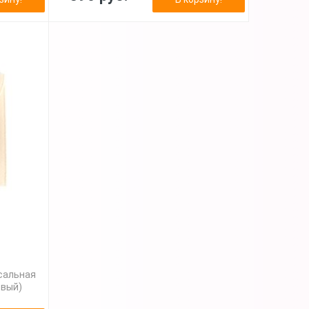
сальная
евый)