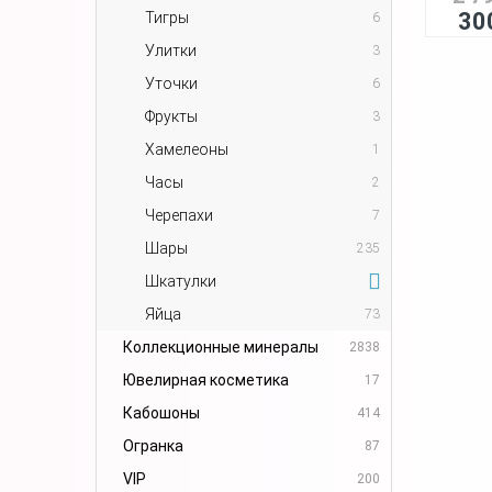
30
Тигры
6
Улитки
3
Уточки
6
Фрукты
3
Хамелеоны
1
Часы
2
Черепахи
7
Шары
235
Шкатулки
Яйца
73
Коллекционные минералы
2838
Ювелирная косметика
17
Кабошоны
414
Огранка
87
VIP
200