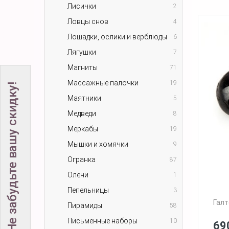
Лисички
2
Ловцы снов
4
Лошадки, ослики и верблюды
6
Лягушки
7
Магниты
71
Массажные палочки
19
Не забудьте вашу скидку!
Маятники
5
Медведи
8
Меркабы
19
Мышки и хомячки
9
Огранка
87
Олени
1
Пепельницы
3
Галт
Пирамиды
58
Письменные наборы
10
69