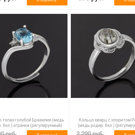
 топаз голубой Бразилия (медь
Кольцо кварц с хлоритом 
. бел.) огранка (регулируемый)
(медь родир. бел.) (регулир
90 руб.
2 290 руб.