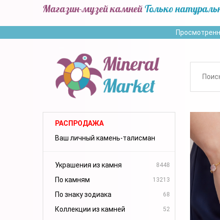
Магазин-музей камней
Только натураль
Просмотренн
РАСПРОДАЖА
Ваш личный камень-талисман
Украшения из камня
8448
По камням
13213
По знаку зодиака
68
Коллекции из камней
52