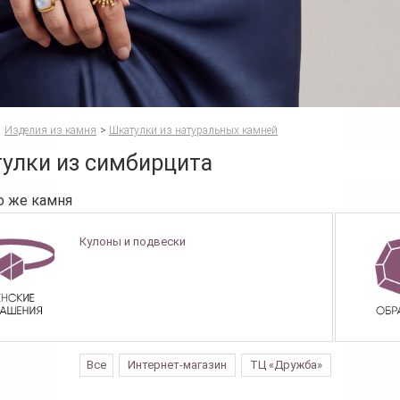
Изделия из камня
>
Шкатулки из натуральных камней
улки из симбирцита
о же камня
Кулоны и подвески
Все
Интернет-магазин
ТЦ «Дружба»