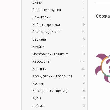
Ежики
1
Елочные игрушки
1
К сожа
Зажигалки
2
Зайцы и кролики
19
Закладки для книг
34
Зеркала
5
Змейки
14
Изображения святых
9
Кабошоны
414
Картины
28
Козы, овечки и барашки
3
Котики
6
Крокодилы и ящерицы
6
Кубы
13
Лебеди
3