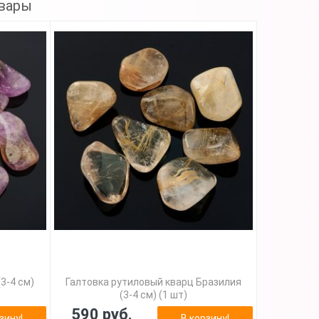
вары
3-4 см)
Галтовка рутиловый кварц Бразилия
(3-4 см) (1 шт)
590 руб.
зину!
В корзину!