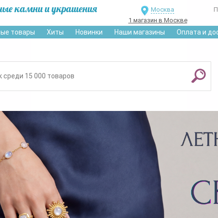
ные камни и украшения
Москва
П
1 магазин в Москве
ые товары
Хиты
Новинки
Наши магазины
Оплата и до