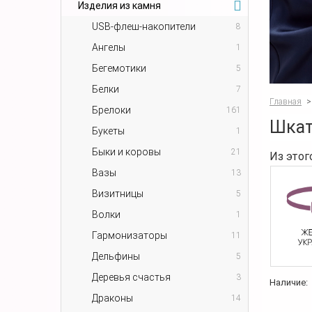
Изделия из камня
USB-флеш-накопители
8
Ангелы
1
Бегемотики
5
Белки
7
Главная
>
Брелоки
161
Шкат
Букеты
1
Быки и коровы
21
Из этог
Вазы
13
Визитницы
5
Волки
1
Гармонизаторы
11
Дельфины
5
Деревья счастья
3
Наличие:
Драконы
14