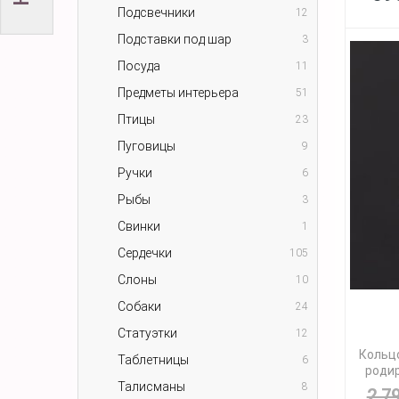
Подсвечники
12
Подставки под шар
3
Посуда
11
Предметы интерьера
51
Птицы
23
Пуговицы
9
Ручки
6
Рыбы
3
Свинки
1
Сердечки
105
Слоны
10
Собаки
24
Статуэтки
12
Кольцо
Таблетницы
6
родир
Талисманы
8
2 7