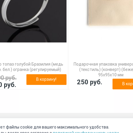
 топаз голубой Бразилия (медь
Подарочная упаковка универ
. бел.) огранка (регулируемый)
(текстиль) (конверт) (беж
95х95х10 мм
90 руб.
В корзину!
250 руб.
0 руб.
В кор
оговор-оферта
О нас
Наши магазины
Отзывы покупателе
ет файлы cookie для вашего максимального удобства.
Видео о камнях
СОУТ
Телеграм
Max
ВКонтакте