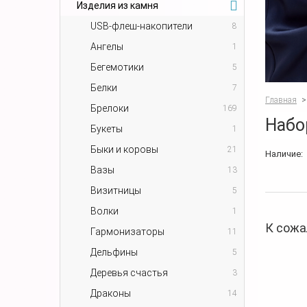
Изделия из камня
USB-флеш-накопители
8
Ангелы
1
Бегемотики
5
Белки
7
Главная
>
Брелоки
169
Набо
Букеты
1
Быки и коровы
21
Наличие:
Вазы
13
Визитницы
5
Волки
1
К сожа
Гармонизаторы
11
Дельфины
5
Деревья счастья
3
Драконы
14