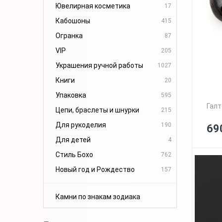
Ювелирная косметика
17
Кабошоны
415
Огранка
87
VIP
205
Украшения ручной работы
1027
Книги
20
Упаковка
595
Галт
Цепи, браслеты и шнурки
215
Для рукоделия
190
69
Для детей
4
Стиль Бохо
762
Новый год и Рождество
157
Камни по знакам зодиака