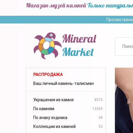
Магазин-музей камней
Только натураль
Просмотренн
РАСПРОДАЖА
Ваш личный камень-талисман
Украшения из камня
8570
По камням
13360
По знаку зодиака
68
Коллекции из камней
52