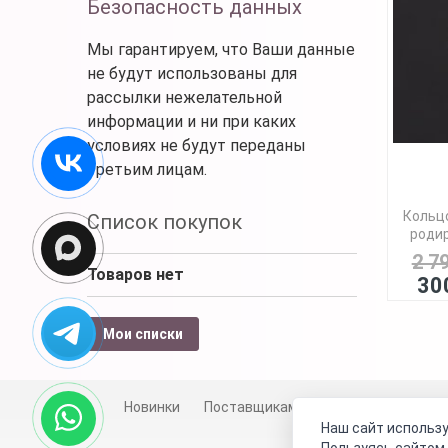
Безопасность данных
Мы гарантируем, что Ваши данные
не будут использованы для
рассылки нежелательной
информации и ни при каких
условиях не будут переданы
третьим лицам.
Кольцо
Список покупок
родир
2 7
Товаров нет
30
Мои списки
Новинки
Поставщикам
Личный счет
Д
Наш сайт использу