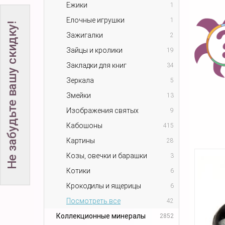
Ежики
1
Елочные игрушки
1
Не забудьте вашу скидку!
Зажигалки
2
Зайцы и кролики
19
Закладки для книг
34
Зеркала
5
Змейки
13
Изображения святых
9
Кабошоны
415
Картины
28
Козы, овечки и барашки
3
Котики
6
Крокодилы и ящерицы
6
Посмотреть все
42
Коллекционные минералы
2852