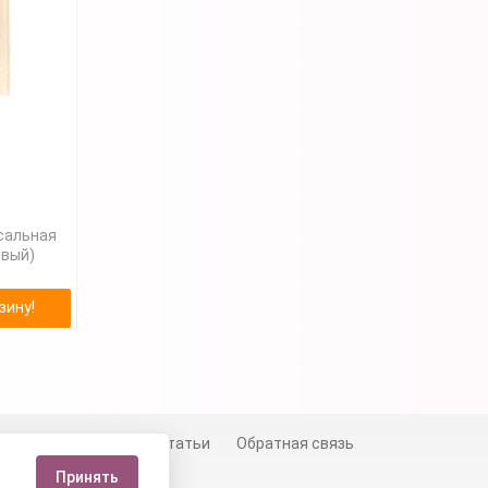
сальная
евый)
зину!
й
Сертификаты
Статьи
Обратная связь
Принять