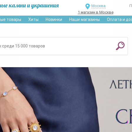
ные камни и украшения
Москва
П
1 магазин в Москве
ые товары
Хиты
Новинки
Наши магазины
Оплата и до