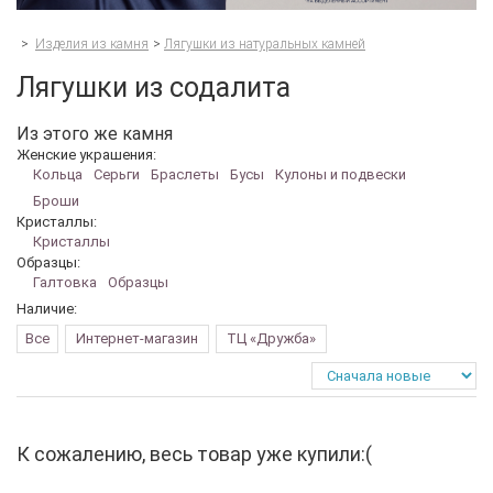
>
Изделия из камня
>
Лягушки из натуральных камней
Лягушки из содалита
Из этого же камня
Женские украшения:
Кольца
Серьги
Браслеты
Бусы
Кулоны и подвески
Броши
Кристаллы:
Кристаллы
Образцы:
Галтовка
Образцы
Наличие:
Все
Интернет-магазин
ТЦ «Дружба»
К сожалению, весь товар уже купили:(