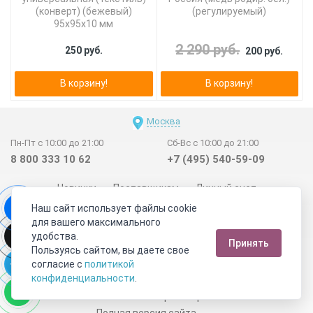
(конверт) (бежевый)
(регулируемый)
95х95х10 мм
2 290 руб.
250 руб.
200 руб.
В корзину!
В корзину!
Москва
Пн-Пт с 10:00 до 21:00
Сб-Вс с 10:00 до 21:00
8 800 333 10 62
+7 (495) 540-59-09
Новинки
Поставщикам
Личный счет
Наш сайт использует файлы cookie
Договор-оферта
О нас
Наши магазины
для вашего максимального
Отзывы покупателей
Сертификаты
Статьи
удобства.
Принять
Обратная связь
Видео о камнях
СОУТ
Телеграм
Пользуясь сайтом, вы даете свое
согласие с
политикой
Max
ВКонтакте
конфиденциальности
.
2011 - 2026
©
Минерал Маркет