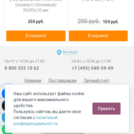
(конверт) (бежевый)
95х95х10 мм
290 руб.
250 руб.
159 руб.
В корзину!
В корзину!
Москва
Пн-Пт с 10:00 до 21:00
Сб-Вс с 10:00 до 21:00
8 800 333 10 62
+7 (495) 540-59-09
Новинки
Поставщикам
Личный счет
Договор-оферта
О нас
Наши магазины
Наш сайт использует файлы cookie
Отзывы покупателей
Сертификаты
Статьи
для вашего максимального
удобства.
Обратная связь
Видео о камнях
СОУТ
Телеграм
Принять
Пользуясь сайтом, вы даете свое
Max
ВКонтакте
согласие с
политикой
конфиденциальности
.
2011 - 2026
©
Минерал Маркет