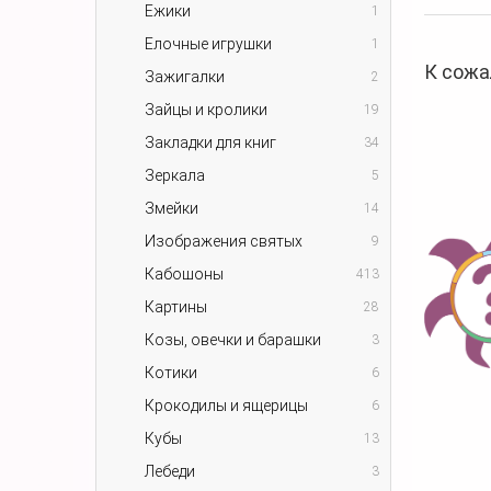
Ежики
1
Елочные игрушки
1
К сожа
Зажигалки
2
Зайцы и кролики
19
Закладки для книг
34
Зеркала
5
Змейки
14
Изображения святых
9
Кабошоны
413
Картины
28
Козы, овечки и барашки
3
Котики
6
Крокодилы и ящерицы
6
Кубы
13
Лебеди
3