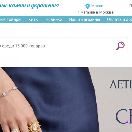
ные камни и украшения
Москва
П
1 магазин в Москве
ые товары
Хиты
Новинки
Наши магазины
Оплата и до