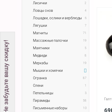
Лисички
2
Ловцы снов
4
Лошадки, ослики и верблюды
6
Лягушки
7
Магниты
71
Массажные палочки
19
Не забудьте вашу скидку!
Маятники
5
Медведи
8
Меркабы
19
Мышки и хомячки
Огранка
87
Олени
1
Пепельницы
3
Галт
Пирамиды
58
Письменные наборы
10
69