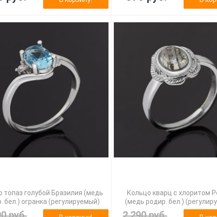
 топаз голубой Бразилия (медь
Кольцо кварц с хлоритом 
. бел.) огранка (регулируемый)
(медь родир. бел.) (регулир
90 руб.
2 290 руб.