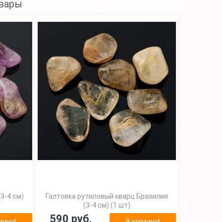
вары
3-4 см)
Галтовка рутиловый кварц Бразилия
(3-4 см) (1 шт)
590 руб.
зину!
В корзину!