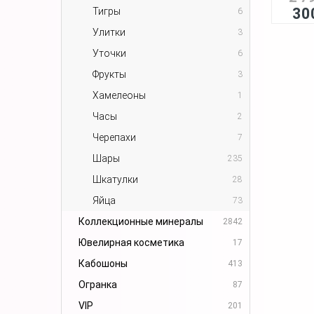
30
Тигры
6
Улитки
3
Уточки
6
Фрукты
3
Хамелеоны
1
Часы
2
Черепахи
7
Шары
235
Шкатулки
28
Яйца
73
Коллекционные минералы
2842
Ювелирная косметика
17
Кабошоны
413
Огранка
87
VIP
201