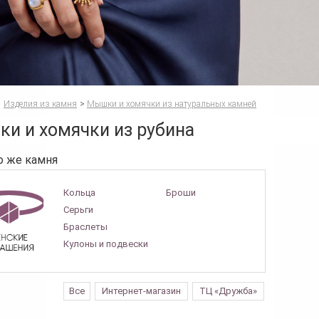
Изделия из камня
>
Мышки и хомячки из натуральных камней
и и хомячки из рубина
о же камня
Кольца
Броши
Серьги
Браслеты
Кулоны и подвески
Все
Интернет-магазин
ТЦ «Дружба»