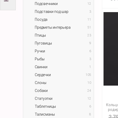
Подсвечники
12
Подставки под шар
3
Посуда
11
Предметы интерьера
51
Птицы
23
Пуговицы
9
Ручки
6
Рыбы
3
Свинки
1
Сердечки
105
Слоны
10
Собаки
24
Статуэтки
12
Кольцо
Таблетницы
6
родир
Талисманы
8
2 7