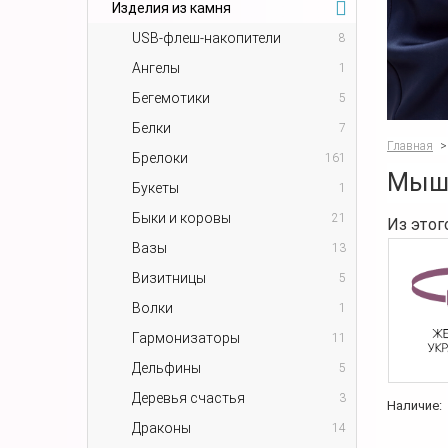
Изделия из камня
USB-флеш-накопители
8
Ангелы
1
Бегемотики
5
Белки
7
Главная
>
Брелоки
161
Мышк
Букеты
1
Быки и коровы
21
Из этог
Вазы
13
Визитницы
5
Волки
1
Гармонизаторы
11
Дельфины
5
Деревья счастья
3
Наличие:
Драконы
14