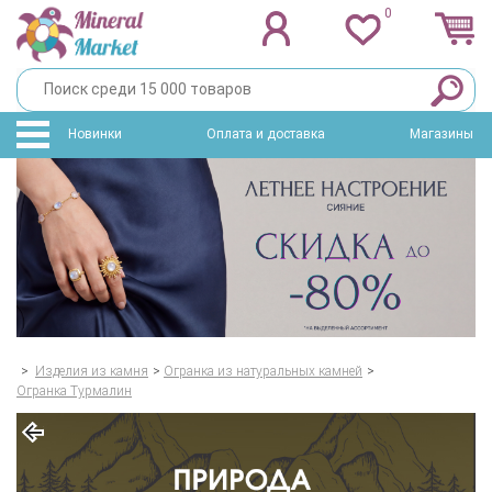
0
Новинки
Оплата и доставка
Магазины
>
Изделия из камня
>
Огранка из натуральных камней
>
Огранка Турмалин