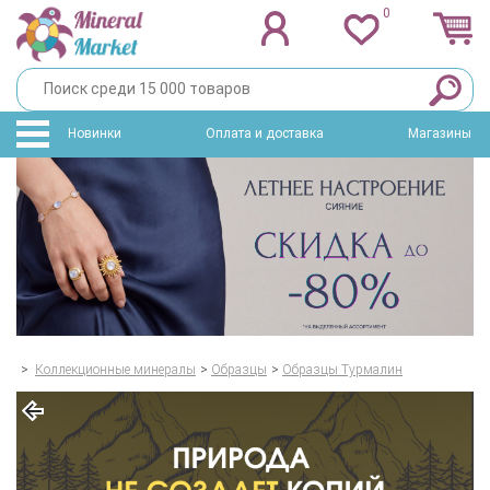
0
Новинки
Оплата и доставка
Магазины
>
Коллекционные минералы
>
Образцы
>
Образцы Турмалин