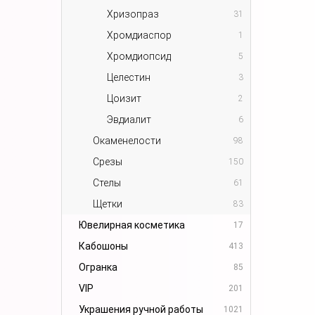
Хризопраз
31
Хромдиаспор
1
Хромдиопсид
5
Целестин
3
Цоизит
2
Эвдиалит
6
Окаменелости
98
Срезы
150
Стелы
61
Щетки
83
Ювелирная косметика
17
Кабошоны
413
Огранка
85
VIP
201
Украшения ручной работы
1021