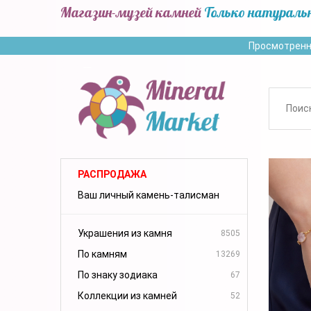
Магазин-музей камней
Только натураль
Просмотренн
РАСПРОДАЖА
Ваш личный камень-талисман
Украшения из камня
8505
По камням
13269
По знаку зодиака
67
Коллекции из камней
52