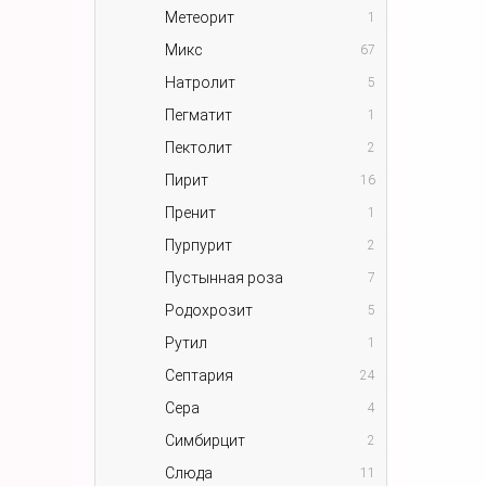
Метеорит
1
Микс
67
Натролит
5
Пегматит
1
Пектолит
2
Пирит
16
Пренит
1
Пурпурит
2
Пустынная роза
7
Родохрозит
5
Рутил
1
Септария
24
Сера
4
Симбирцит
2
Слюда
11