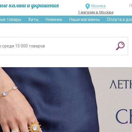
ные камни и украшения
Москва
П
1 магазин в Москве
ые товары
Хиты
Новинки
Наши магазины
Оплата и до