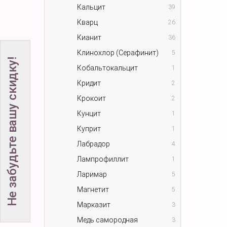
Кальцит
39
Кварц
26
Кианит
36
Клинохлор (Серафинит)
5
Не забудьте вашу скидку!
Кобальтокальцит
1
Кридит
2
Крокоит
2
Кунцит
1
Куприт
1
Лабрадор
4
Лампрофиллит
1
Ларимар
5
Магнетит
5
Марказит
3
Медь самородная
3