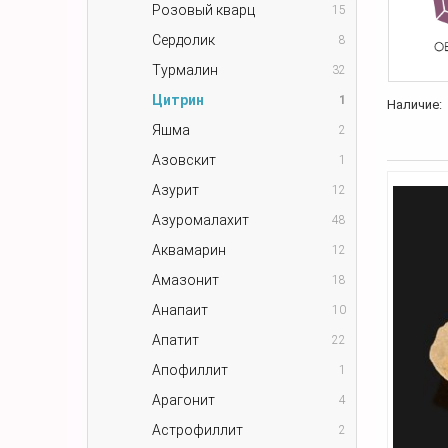
Розовый кварц
15
Сердолик
8
Турмалин
32
Цитрин
1
Наличие:
Яшма
2
Азовскит
1
Азурит
12
Азуромалахит
48
Аквамарин
12
Амазонит
18
Анапаит
10
Апатит
22
Апофиллит
1
Арагонит
4
Астрофиллит
2