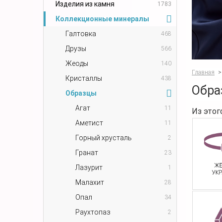
Изделия из камня
1783
Коллекционные минералы
Галтовка
468
Друзы
566
Жеоды
140
Главная
>
Кристаллы
438
Обра
Образцы
Агат
11
Из этог
Аметист
11
Горный хрусталь
2
Гранат
23
Лазурит
1
Малахит
28
Опал
34
Раухтопаз
2