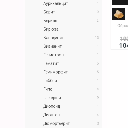
Аурихальцит
1
Барит
3
Берилл
2
Образ
Бирюза
1
Ванадинит
19
13
10
Вивианит
1
Гелиотроп
1
Гематит
5
Гемиморфит
5
Гиббсит
1
Гипс
6
Глендонит
9
Диопсид
1
Диоптаз
4
Дюмортьерит
3