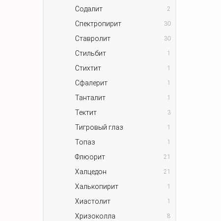
Содалит
2
Спектропирит
30
Ставролит
30
Стильбит
1
Стихтит
1
Сфалерит
1
Танталит
1
Тектит
3
Тигровый глаз
1
Топаз
1
Флюорит
21
Халцедон
21
Халькопирит
1
Хиастолит
1
Хризоколла
8