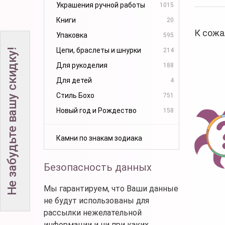
Украшения ручной работы
1015
Книги
20
К сожа
Упаковка
595
Цепи, браслеты и шнурки
214
Не забудьте вашу скидку!
Для рукоделия
188
Для детей
4
Стиль Бохо
751
Новый год и Рождество
158
Камни по знакам зодиака
Безопасность данных
Мы гарантируем, что Ваши данные
не будут использованы для
рассылки нежелательной
информации и ни при каких