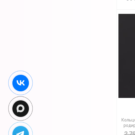
Кольцо
родир
2 7