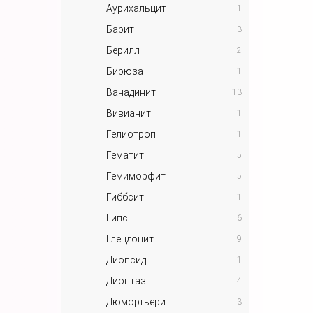
Аурихальцит
1
Барит
3
Берилл
2
Бирюза
1
Ванадинит
13
Вивианит
1
Гелиотроп
1
Гематит
5
Гемиморфит
5
Гиббсит
1
Гипс
6
Глендонит
9
Диопсид
1
Диоптаз
4
Дюмортьерит
3