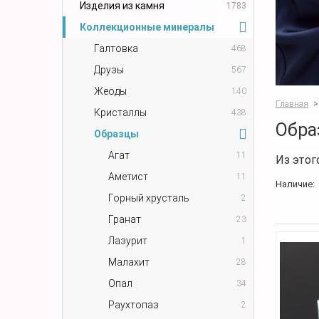
Изделия из камня
1783
Коллекционные минералы
Галтовка
468
Друзы
567
Жеоды
140
Главная
>
Кристаллы
438
Обра
Образцы
Агат
11
Из этог
Аметист
11
Наличие:
Горный хрусталь
2
Гранат
23
Лазурит
1
Малахит
28
Опал
34
Раухтопаз
2