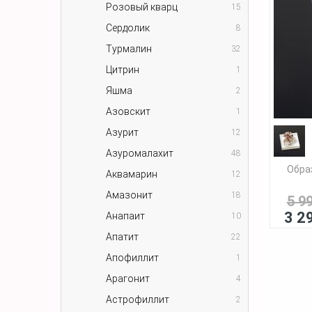
Розовый кварц
15
Сердолик
8
Турмалин
32
Цитрин
1
Яшма
2
Азовскит
1
Азурит
12
Азуромалахит
48
Обра
Аквамарин
12
Амазонит
18
5 9
3 2
Анапаит
10
Апатит
22
Апофиллит
1
Арагонит
4
Астрофиллит
2