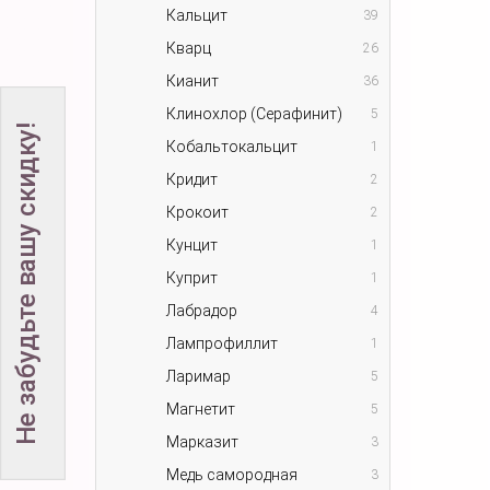
Кальцит
39
Кварц
26
Кианит
36
Клинохлор (Серафинит)
5
Не забудьте вашу скидку!
Кобальтокальцит
1
Кридит
2
Крокоит
2
Кунцит
1
Куприт
1
Лабрадор
4
Лампрофиллит
1
Ларимар
5
Магнетит
5
Марказит
3
Медь самородная
3