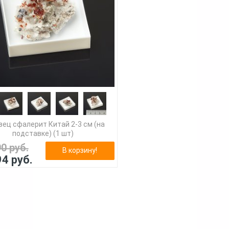
зец сфалерит Китай 2-3 см (на
подставке) (1 шт)
90 руб.
В корзину!
94 руб.