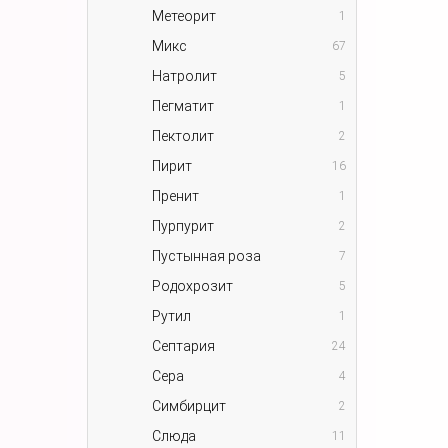
Метеорит
1
Микс
67
Натролит
5
Пегматит
1
Пектолит
2
Пирит
16
Пренит
1
Пурпурит
2
Пустынная роза
7
Родохрозит
5
Рутил
1
Септария
24
Сера
4
Симбирцит
2
Слюда
11