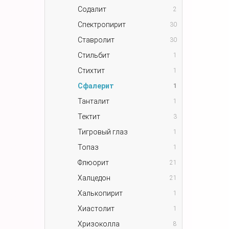
Содалит
2
Спектропирит
30
Ставролит
30
Стильбит
1
Стихтит
1
Сфалерит
1
Танталит
1
Тектит
3
Тигровый глаз
1
Топаз
1
Флюорит
21
Халцедон
21
Халькопирит
1
Хиастолит
1
Хризоколла
8