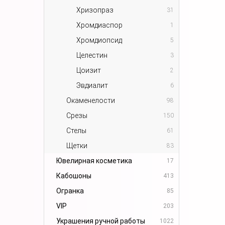
Хризопраз
31
Хромдиаспор
1
Хромдиопсид
5
Целестин
3
Цоизит
2
Эвдиалит
6
Окаменелости
98
Срезы
150
Стелы
61
Щетки
83
Ювелирная косметика
17
Кабошоны
413
Огранка
85
VIP
203
Украшения ручной работы
1022