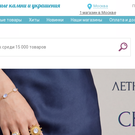
ные камни и украшения
Москва
П
1 магазин в Москве
ые товары
Хиты
Новинки
Наши магазины
Оплата и до