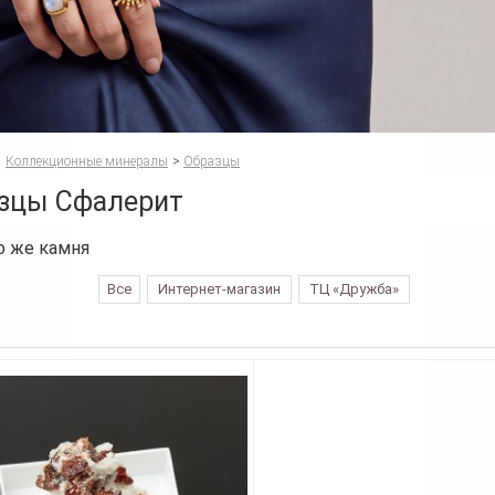
Коллекционные минералы
>
Образцы
зцы Сфалерит
о же камня
Все
Интернет-магазин
ТЦ «Дружба»