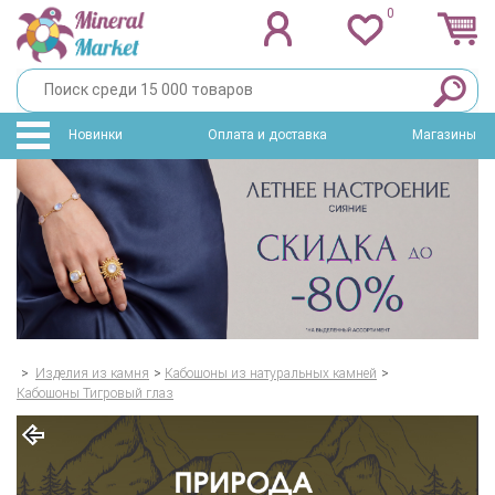
0
Новинки
Оплата и доставка
Магазины
>
Изделия из камня
>
Кабошоны из натуральных камней
>
Кабошоны Тигровый глаз