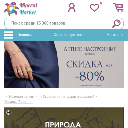
0
Новинки
Оплата и доставка
Магазины
>
Изделия из камня
>
Огранка из натуральных камней
>
Огранка Танзанит