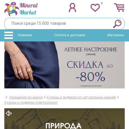
0
Новинки
Оплата и доставка
Магазины
>
Украшения из камня
>
Кулоны и подвески из натуральных камней
>
Кулоны и подвески Спектропирит