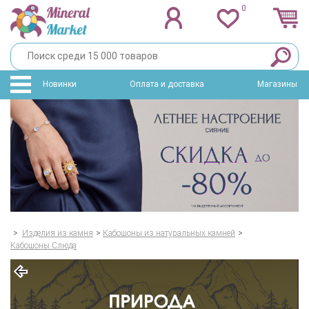
0
Новинки
Оплата и доставка
Магазины
>
Изделия из камня
>
Кабошоны из натуральных камней
>
Кабошоны Слюда