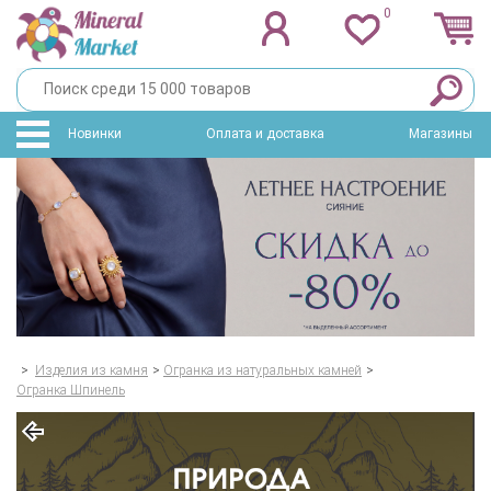
0
Новинки
Оплата и доставка
Магазины
>
Изделия из камня
>
Огранка из натуральных камней
>
Огранка Шпинель