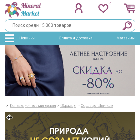
0
Новинки
Оплата и доставка
Магазины
>
Коллекционные минералы
>
Образцы
>
Образцы Шпинель