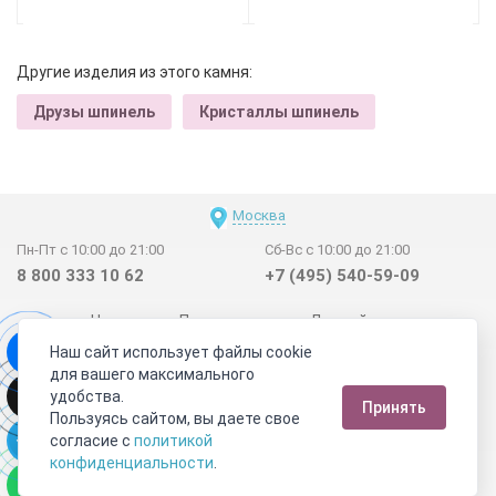
Другие изделия из этого камня:
Друзы шпинель
Кристаллы шпинель
Москва
Пн-Пт с 10:00 до 21:00
Сб-Вс с 10:00 до 21:00
8 800 333 10 62
+7 (495) 540-59-09
Новинки
Поставщикам
Личный счет
Наш сайт использует файлы cookie
Договор-оферта
О нас
Наши магазины
для вашего максимального
Отзывы покупателей
Сертификаты
Статьи
удобства.
Принять
Обратная связь
Видео о камнях
СОУТ
Телеграм
Пользуясь сайтом, вы даете свое
согласие с
политикой
Max
ВКонтакте
конфиденциальности
.
2011 - 2026
©
Минерал Маркет