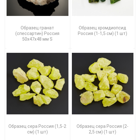
Образец гранат
Образец хромдиопсид
(спессартин) Россия
Россия (1-1,5 см) (1 шт)
50х47х48 мм S
Образец сера Россия (1,5-2
Образец сера Россия (2-
см) (1 шт)
2,5 см) (1 шт)